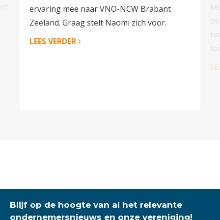
nt
ke
ervaring mee naar VNO-NCW Brabant
on
Zeeland. Graag stelt Naomi zich voor.
ra
LEES VERDER
to
LE
Blijf op de hoogte van al het relevante
ondernemersnieuws en onze vereniging!