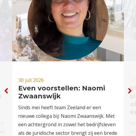
30 juli 2026
28
Even voorstellen: Naomi
V
s
Zwaanswijk
s
a
Sinds mei heeft team Zeeland er een
e
nieuwe collega bij: Naomi Zwaanswijk. Met
ot
Sa
een achtergrond in zowel het bedrijfsleven
het
in
als de juridische sector brengt zij een brede