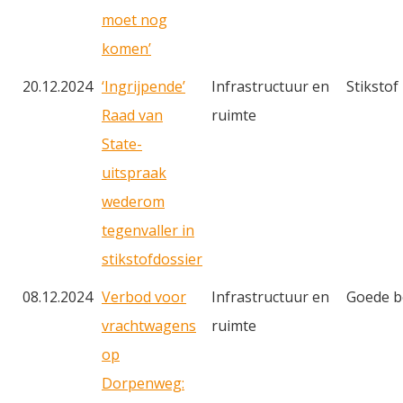
moet nog
komen’
20.12.2024
‘Ingrijpende’
Infrastructuur en
Stikstof
Raad van
ruimte
State-
uitspraak
wederom
tegenvaller in
stikstofdossier
08.12.2024
Verbod voor
Infrastructuur en
Goede b
vrachtwagens
ruimte
op
Dorpenweg: