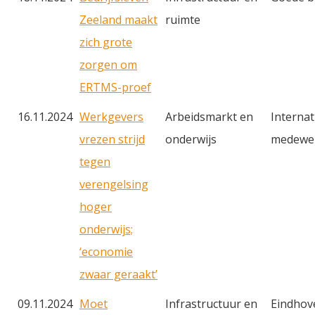
Zeeland maakt
ruimte
zich grote
zorgen om
ERTMS-proef
16.11.2024
Werkgevers
Arbeidsmarkt en
Internat
vrezen strijd
onderwijs
medewer
tegen
verengelsing
hoger
onderwijs;
‘economie
zwaar geraakt’
09.11.2024
Moet
Infrastructuur en
Eindhov