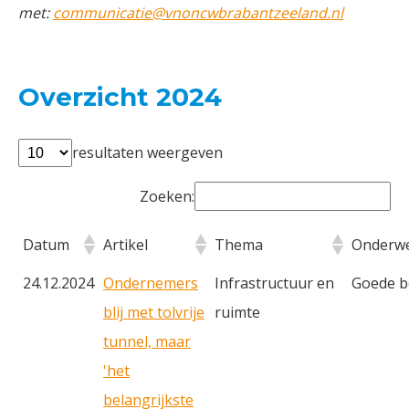
met:
communicatie@vnoncwbrabantzeeland.nl
Overzicht 2024
resultaten weergeven
Zoeken:
Datum
Artikel
Thema
Onderw
24.12.2024
Ondernemers
Infrastructuur en
Goede b
blij met tolvrije
ruimte
tunnel, maar
'het
belangrijkste