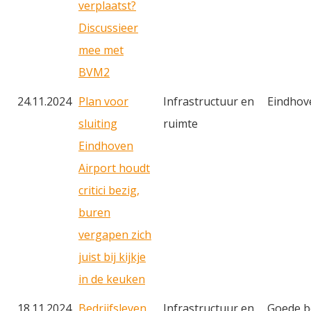
verplaatst?
Discussieer
mee met
BVM2
24.11.2024
Plan voor
Infrastructuur en
Eindhov
sluiting
ruimte
Eindhoven
Airport houdt
critici bezig,
buren
vergapen zich
juist bij kijkje
in de keuken
18.11.2024
Bedrijfsleven
Infrastructuur en
Goede b