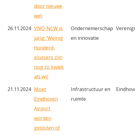
door nieuwe
wet
26.11.2024
VNO-NCW is
Ondernemerschap
Verenig
jarig: ‘Weinig
en innovatie
honderd­
plussers zijn
nog zo kwiek
als wij’
21.11.2024
Moet
Infrastructuur en
Eindhov
Eindhoven
ruimte
Airport
worden
gesloten of