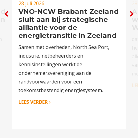
28 juli 2026
28
nd
VNO-NCW Brabant Zeeland
A
in
sluit aan bij strategische
w
alliantie voor de
W
energietransitie in Zeeland
n
da
Samen met overheden, North Sea Port,
n
he
industrie, netbeheerders en
al
kennisinstellingen werkt de
va
ondernemersvereniging aan de
me
randvoorwaarden voor een
LE
toekomstbestendig energiesysteem.
LEES VERDER