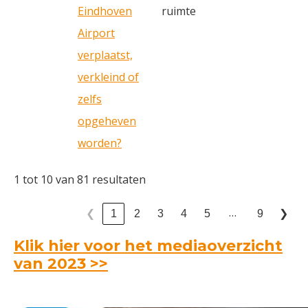
Eindhoven
ruimte
Airport
verplaatst,
verkleind of
zelfs
opgeheven
worden?
1 tot 10 van 81 resultaten
…
1
2
3
4
5
9
❮
❯
Klik hier voor het mediaoverzicht
van 2023 >>