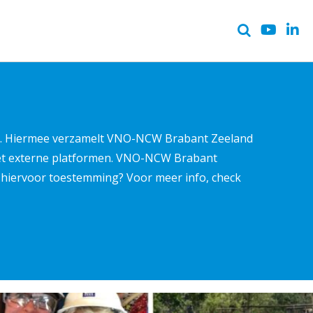
ter. Hiermee verzamelt VNO-NCW Brabant Zeeland
met externe platformen. VNO-NCW Brabant
ns hiervoor toestemming? Voor meer info, check