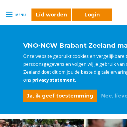
naar:
Leestijd:
< 1
minuut
" />
Lid worden
Login
MENU
VNO-NCW Brabant Zeeland maa
Onze website gebruikt cookies en vergelijkbare
persoonsgegevens en volgen wij je gebruik van
Zeeland doet dit om jou de beste digitale ervari
ons
privacy statement.
Ja, ik geef toestemming
Nee, lieve