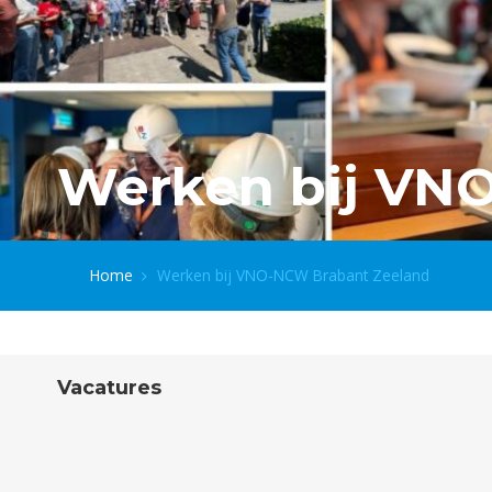
Werken bij VN
Home
Werken bij VNO-NCW Brabant Zeeland
Vacatures