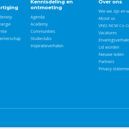
Kennisdeling en
Over ons
rtiging
ontmoeting
Wie we zijn en 
derwijs
Agenda
About us
nergie
Academy
VNO-NCW Co-Cr
imte
Communities
Vacatures
nemerschap
Studieclubs
Ervaringsverhal
Inspiratieverhalen
Lid worden
Nieuwe leden
Partners
Privacy stateme