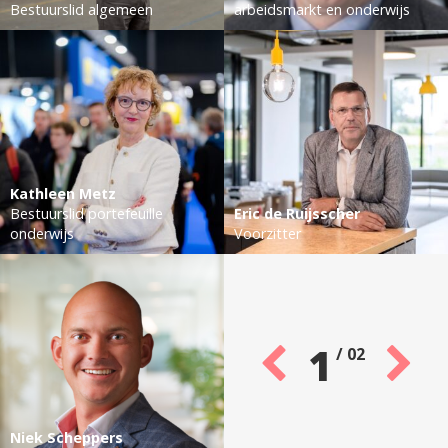
Bestuurslid algemeen
arbeidsmarkt en onderwijs
Kathleen Metz
Bestuurslid portefeuille
Eric de Ruijsscher
onderwijs
Voorzitter
1
/
02
Niek Scheppers