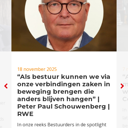
18 november 2025
7 
“Als bestuur kunnen we via
“
onze verbindingen zaken in
m
beweging brengen die
w
anders blijven hangen” |
C
mer
Peter Paul Schouwenberg |
In
RWE
la
ds
In onze reeks Bestuurders in de spotlight
be
de