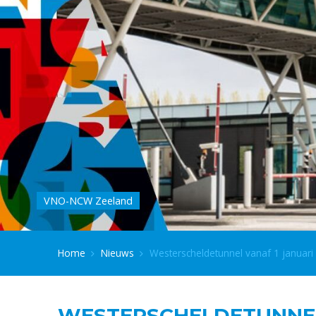
VNO-NCW Zeeland
Home
Nieuws
Westerscheldetunnel vanaf 1 januari 
WESTERSCHELDETUNNEL 