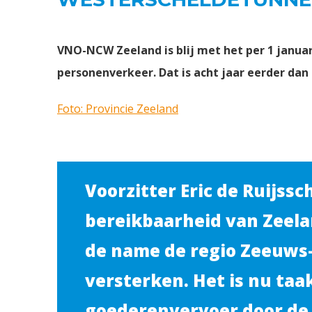
VNO-NCW Zeeland is blij met het per 1 janua
personenverkeer. Dat is acht jaar eerder dan
Foto: Provincie Zeeland
Voorzitter Eric de Ruijssc
bereikbaarheid van Zeela
de name de regio Zeeuws
versterken. Het is nu taa
goederenvervoer door de t