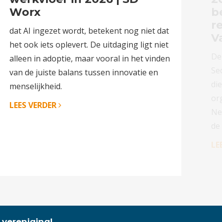
Worx
b
r
dat AI ingezet wordt, betekent nog niet dat
V
het ook iets oplevert. De uitdaging ligt niet
De
alleen in adoptie, maar vooral in het vinden
Sec
van de juiste balans tussen innovatie en
di
menselijkheid.
or
LEES VERDER
Ne
de
LE
 vereniging!