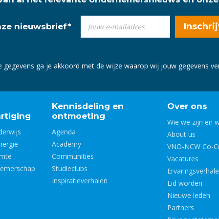
onze nieuwsbrief
*
e gegevens ga je akkoord met de wijze waarop wij jouw gegevens v
Kennisdeling en
Over ons
rtiging
ontmoeting
Wie we zijn en 
derwijs
Agenda
About us
nergie
Academy
VNO-NCW Co-Cr
imte
Communities
Vacatures
nemerschap
Studieclubs
Ervaringsverhal
Inspiratieverhalen
Lid worden
Nieuwe leden
Partners