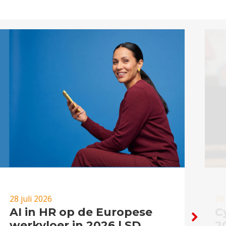
28 juli 2026
28 
AI in HR op de Europese
C
werkvloer in 2026 | SD
2