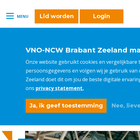
naar:
Leestijd:
< 1
minuut
" />
Lid worden
Login
MENU
VNO-NCW Brabant Zeeland maa
Onze website gebruikt cookies en vergelijkbare
persoonsgegevens en volgen wij je gebruik van
Zeeland doet dit om jou de beste digitale ervari
ons
privacy statement.
Ja, ik geef toestemming
Nee, lieve