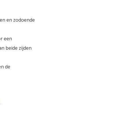
eren en zodoende
or een
n beide zijden
en de
l