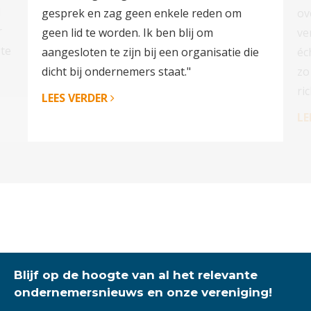
d
gesprek en zag geen enkele reden om
ov
r
geen lid te worden. Ik ben blij om
ve
ste
aangesloten te zijn bij een organisatie die
éc
dicht bij ondernemers staat."
zo
ri
LEES VERDER
LE
Blijf op de hoogte van al het relevante
ondernemersnieuws en onze vereniging!