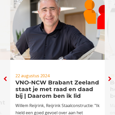
22 augustus 2024
28
VNO-NCW Brabant Zeeland
B
staat je met raad en daad
h
bij | Daarom ben ik lid
b
ht
Willem Reijrink, Reijrink Staalconstructie: "Ik
Ma
,
hield een goed gevoel over aan het
on