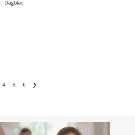
Dagblad
4
5
6
❯