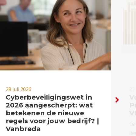
28 juli 2026
27 
Cyberbeveiligingswet in
Vu
2026 aangescherpt: wat
P
betekenen de nieuwe
V
regels voor jouw bedrijf? |
De
Vanbreda
liv