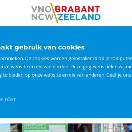
kt gebruik van cookies
 technieken. De cookies worden geïnstalleerd op je compu
 onze website en die van derden. Deze gegevens delen wij 
ng te bieden op onze website en die van anderen. Geef je o
r niet