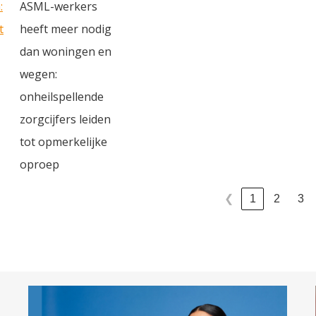
:
ASML-werkers
t
heeft meer nodig
dan woningen en
wegen:
onheilspellende
zorgcijfers leiden
tot opmerkelijke
oproep
1
2
3
❮