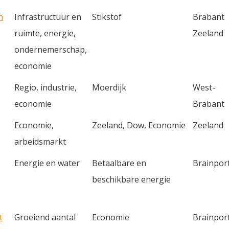
n
Infrastructuur en
Stikstof
Brabant
ruimte, energie,
Zeeland
ondernemerschap,
economie
Regio, industrie,
Moerdijk
West-
economie
Brabant
Economie,
Zeeland, Dow, Economie
Zeeland
arbeidsmarkt
Energie en water
Betaalbare en
Brainpor
beschikbare energie
t
Groeiend aantal
Economie
Brainpor