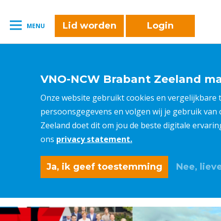
naar:
Leestijd:
< 1
minuut
" />
Lid worden
Login
MENU
VNO-NCW Brabant Zeeland maa
Onze website gebruikt cookies en vergelijkbare
persoonsgegevens en volgen wij je gebruik van
Zeeland doet dit om jou de beste digitale ervari
ons
privacy statement.
Ja, ik geef toestemming
Nee, lieve