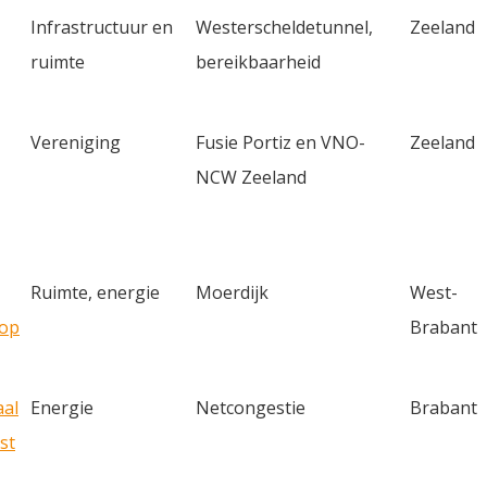
Infrastructuur en
Westerscheldetunnel,
Zeeland
ruimte
bereikbaarheid
Vereniging
Fusie Portiz en VNO-
Zeeland
NCW Zeeland
Ruimte, energie
Moerdijk
West-
 op
Brabant
aal
Energie
Netcongestie
Brabant
st