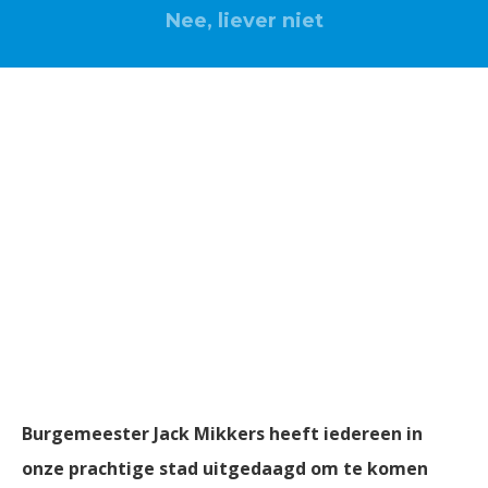
Nee, liever niet
Ondernemersvisie ‘s-
Hertogenbosch 2030:
uitreiking en
presentatie
26 juni 2020 | 11.00 uur | Online uitreiking en
presentatie
Burgemeester Jack Mikkers heeft iedereen in
onze prachtige stad uitgedaagd om te komen