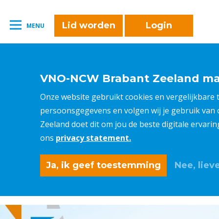
naar:
Leestijd:
< 1
minuut
" />
Lid worden
Login
MENU
VNO-NCW Brabant Zeeland maa
Onze website gebruikt cookies en vergelijkbare
persoonsgegevens en volgen wij je gebruik van
Zeeland doet dit om jou de beste digitale ervari
ons
privacy statement.
Ja, ik geef toestemming
Nee, lieve