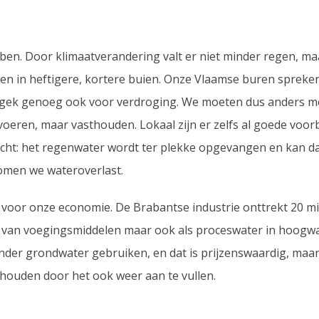
en. Door klimaatverandering valt er niet minder regen, maar
 in heftigere, kortere buien. Onze Vlaamse buren spreken
n gek genoeg ook voor verdroging. We moeten dus anders 
voeren, maar vasthouden. Lokaal zijn er zelfs al goede voo
richt: het regenwater wordt ter plekke opgevangen en kan da
omen we wateroverlast.
k voor onze economie. De Brabantse industrie onttrekt 20 mi
e van voegingsmiddelen maar ook als proceswater in hoogw
inder grondwater gebruiken, en dat is prijzenswaardig, maar
houden door het ook weer aan te vullen.