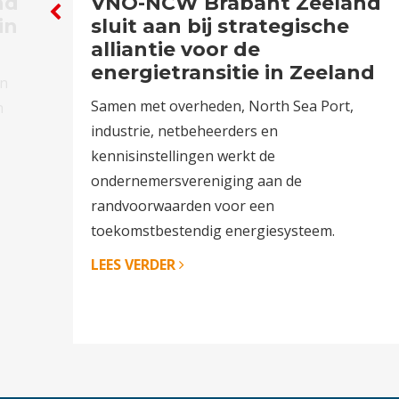
nd
VNO-NCW Brabant Zeeland
in
sluit aan bij strategische
alliantie voor de
energietransitie in Zeeland
en
Samen met overheden, North Sea Port,
n
industrie, netbeheerders en
kennisinstellingen werkt de
ondernemersvereniging aan de
randvoorwaarden voor een
toekomstbestendig energiesysteem.
LEES VERDER