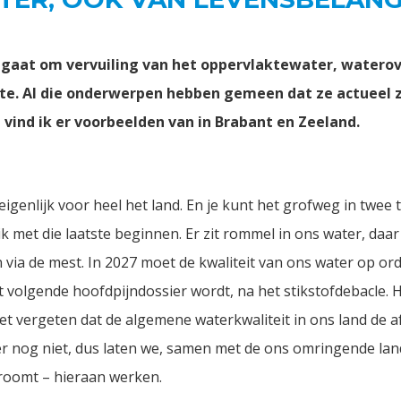
ou gaat om vervuiling van het oppervlaktewater, watero
gte. Al die onderwerpen hebben gemeen dat ze actueel z
 vind ik er voorbeelden van in Brabant en Zeeland.
eigenlijk voor heel het land. En je kunt het grofweg in twee 
ik met die laatste beginnen. Er zit rommel in ons water, daa
via de mest. In 2027 moet de kwaliteit van ons water op ord
het volgende hoofdpijndossier wordt, na het stikstofdebacle. H
et vergeten dat de algemene waterkwaliteit in ons land de 
ter nog niet, dus laten we, samen met de ons omringende la
troomt – hieraan werken.