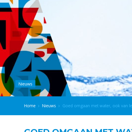
Nieuws
Home
Nieuws
Goed omgaan met water, ook van le
GOED OMGAAN MET WAT