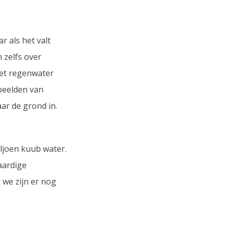
 als het valt
 zelfs over
met regenwater
rbeelden van
ar de grond in.
ljoen kuub water.
aardige
 we zijn er nog