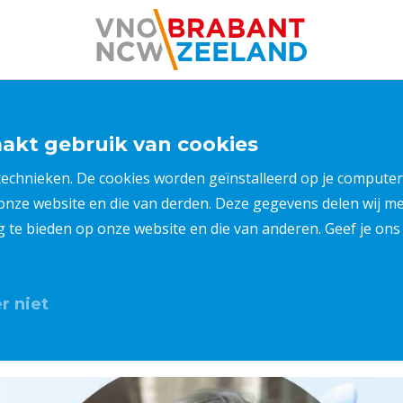
kt gebruik van cookies
 technieken. De cookies worden geïnstalleerd op je compu
 onze website en die van derden. Deze gegevens delen wij 
ng te bieden op onze website en die van anderen. Geef je o
r niet