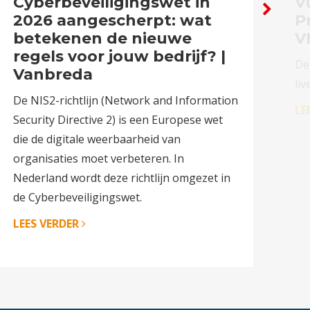
Cyberbeveiligingswet in
Vu
2026 aangescherpt: wat
P
betekenen de nieuwe
V
regels voor jouw bedrijf? |
De
Vanbreda
liv
De NIS2-richtlijn (Network and Information
LE
Security Directive 2) is een Europese wet
die de digitale weerbaarheid van
organisaties moet verbeteren. In
Nederland wordt deze richtlijn omgezet in
de Cyberbeveiligingswet.
LEES VERDER