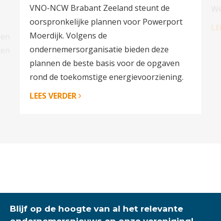
VNO-NCW Brabant Zeeland steunt de
We
oorspronkelijke plannen voor Powerport
LE
Moerdijk. Volgens de
 en
ondernemersorganisatie bieden deze
ten
plannen de beste basis voor de opgaven
rond de toekomstige energievoorziening.
LEES VERDER
Blijf op de hoogte van al het relevante
ondernemersnieuws en onze vereniging!