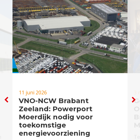
11 juni 2026
3 
VNO-NCW Brabant
G
Zeeland: Powerport
O
Moerdijk nodig voor
B
toekomstige
M
energievoorziening
n
Te