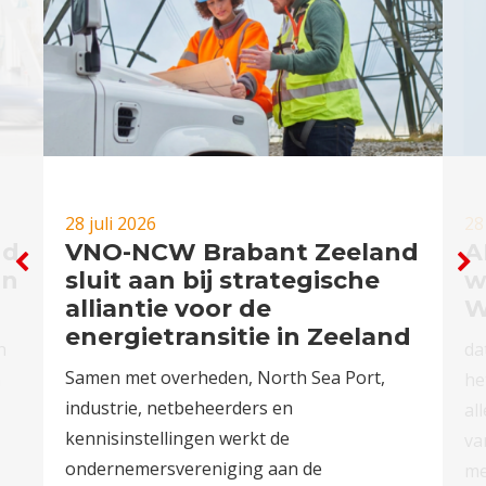
28 juli 2026
28
nd
VNO-NCW Brabant Zeeland
A
in
sluit aan bij strategische
w
alliantie voor de
W
energietransitie in Zeeland
n
da
Samen met overheden, North Sea Port,
n
he
industrie, netbeheerders en
al
kennisinstellingen werkt de
va
ondernemersvereniging aan de
me