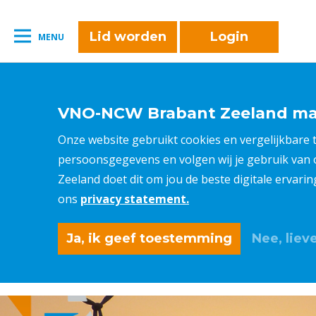
naar:
Leestijd:
< 1
minuut
" />
Lid worden
Login
MENU
VNO-NCW Brabant Zeeland maa
Onze website gebruikt cookies en vergelijkbare
persoonsgegevens en volgen wij je gebruik van
Zeeland doet dit om jou de beste digitale ervari
ons
privacy statement.
Ja, ik geef toestemming
Nee, lieve