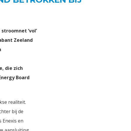
 stroomnet ‘vol’
rabant Zeeland
n
, die zich
 Energy Board
se realiteit.
hter bij de
s Enexis en
e aansluiting.