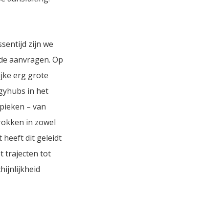
ssentijd zijn we
 de aanvragen. Op
jke erg grote
yhubs in het
 pieken – van
rokken in zowel
heeft dit geleidt
 trajecten tot
ijnlijkheid