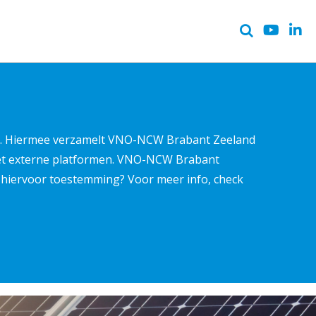
ter. Hiermee verzamelt VNO-NCW Brabant Zeeland
met externe platformen. VNO-NCW Brabant
ns hiervoor toestemming? Voor meer info, check