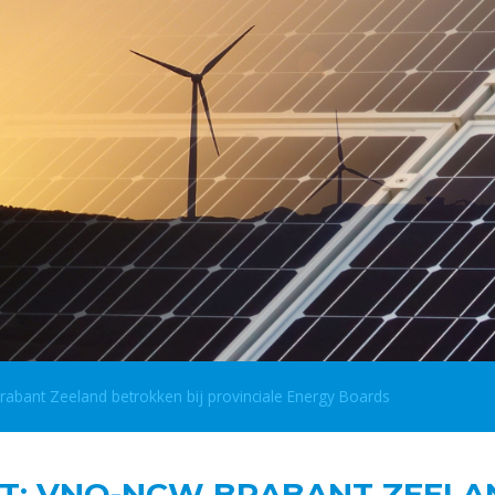
ant Zeeland betrokken bij provinciale Energy Boards
: VNO-NCW BRABANT ZEELAN