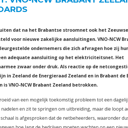
BOARDS
buiten dat na het Brabantse stroomnet ook het Zeeuwse
gesteld voor nieuwe zakelijke aansluitingen. VNO-NCW B
leurgestelde ondernemers die zich afvragen hoe zij hu
n adequate aansluiting op het elektriciteitsnet. Het
aarmee zwaar onder druk. Als reactie op de netcongestie
ijn in Zeeland de Energieraad Zeeland en in Brabant de
den is VNO-NCW Brabant Zeeland betrokken.
egroeid van een mogelijk toekomstig probleem tot een dagelijk
adelen en zit te springen om uitbreiding, maar die loopt ac
e schaal is afgesproken dat de netbeheerders, waaronder du
 aangeven hoe lang de bedrijven moeten wachten op een nieuw