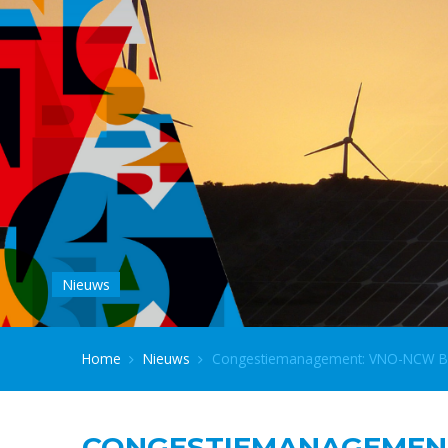
Nieuws
Home
Nieuws
Congestiemanagement: VNO-NCW Brab
CONGESTIEMANAGEMENT