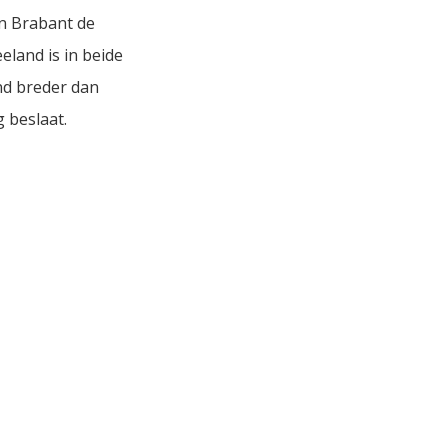
in Brabant de
land is in beide
nd breder dan
 beslaat.