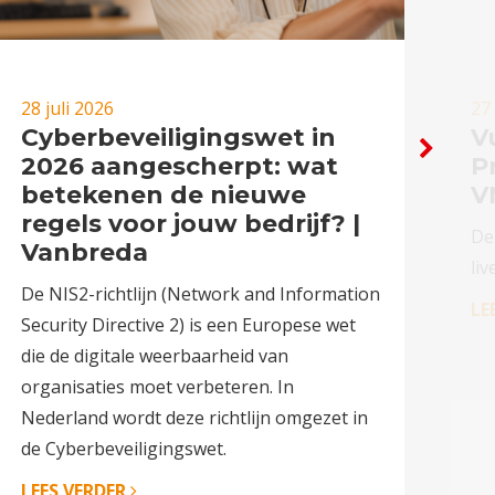
28 juli 2026
27 
Cyberbeveiligingswet in
Vu
2026 aangescherpt: wat
P
betekenen de nieuwe
V
regels voor jouw bedrijf? |
De
Vanbreda
liv
De NIS2-richtlijn (Network and Information
LE
Security Directive 2) is een Europese wet
die de digitale weerbaarheid van
organisaties moet verbeteren. In
Nederland wordt deze richtlijn omgezet in
de Cyberbeveiligingswet.
LEES VERDER