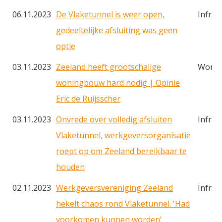
06.11.2023
De Vlaketunnel is weer open,
Infras
gedeeltelijke afsluiting was geen
optie
03.11.2023
Zeeland heeft grootschalige
Woni
woningbouw hard nodig | Opinie
Eric de Ruijsscher
03.11.2023
Onvrede over volledig afsluiten
Infras
Vlaketunnel, werkgeversorganisatie
roept op om Zeeland bereikbaar te
houden
02.11.2023
Werkgeversvereniging Zeeland
Infras
hekelt chaos rond Vlaketunnel. 'Had
voorkomen kunnen worden’