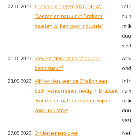
02.10.2023
Eric van Schagen (VNO-NCW):
Infras
‘Boeren en natuur in Brabant
ruimte
moeten wijken voor industrie’
milieu
duurz
vestig
01.10.2023
Stevent Nederland af op een
Arbei
kennisnexit?
onderw
28.09.2023
Vijf tot tien keer de Efteling aan
Infras
bedrijventerreinen nodig in Brabant:
ruimte
‘Boeren en natuur moeten wijken
milieu
voor industrie’
duurz
vestig
27.09.2023
Ondernemers over
Netcon