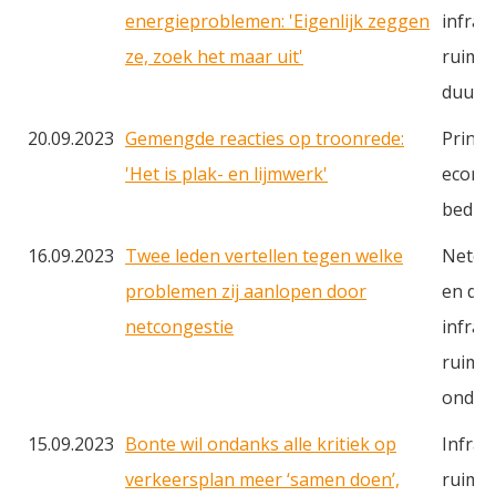
energieproblemen: 'Eigenlijk zeggen
infras
ze, zoek het maar uit'
ruimte
duurz
20.09.2023
Gemengde reacties op troonrede:
Prinsj
'Het is plak- en lijmwerk'
econo
bedrij
16.09.2023
Twee leden vertellen tegen welke
Netcon
problemen zij aanlopen door
en du
netcongestie
infras
ruimte
onder
15.09.2023
Bonte wil ondanks alle kritiek op
Infras
verkeersplan meer ‘samen doen’,
ruimt