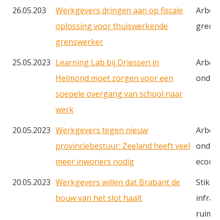
26.05.203
Werkgevers dringen aan op fiscale
Arbeid
oplossing voor thuiswerkende
grens
grenswerker
25.05.2023
Learning Lab bij Driessen in
Arbei
Helmond moet zorgen voor een
onderw
soepele overgang van school naar
werk
20.05.2023
Werkgevers tegen nieuw
Arbei
provinciebestuur: Zeeland heeft veel
onderw
meer inwoners nodig
econom
20.05.2023
Werkgevers willen dat Brabant de
Stiksto
bouw van het slot haalt
infras
ruimte