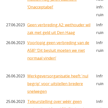
‘Onacceptabel’
infras
ruimt
27.06.2023
Geen verbreding A2: wethouder wil
Infras
zak met geld uit Den Haag
ruimt
26.06.2023
Voorlopig geen verbreding van de
Infras
A58? ‘Dit besluit moeten we niet
ruimt
normaal vinden’
26.06.2023
Werkgeversorganisatie heeft 'nul
Infras
begrip' voor uitstellen bredere
ruimt
snelwegen
25.06.2023
Teleurstelling over wéér geen
Infras