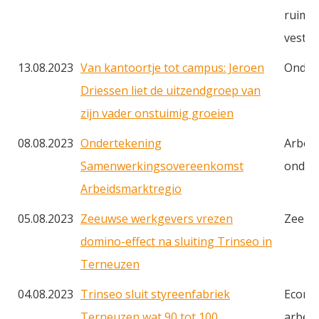
ruimte
vestig
13.08.2023
Van kantoortje tot campus: Jeroen
Onder
Driessen liet de uitzendgroep van
zijn vader onstuimig groeien
08.08.2023
Ondertekening
Arbei
Samenwerkingsovereenkomst
onderw
Arbeidsmarktregio
05.08.2023
Zeeuwse werkgevers vrezen
Zeela
domino-effect na sluiting Trinseo in
Terneuzen
04.08.2023
Trinseo sluit styreenfabriek
Econo
Terneuzen wat 90 tot 100
arbei