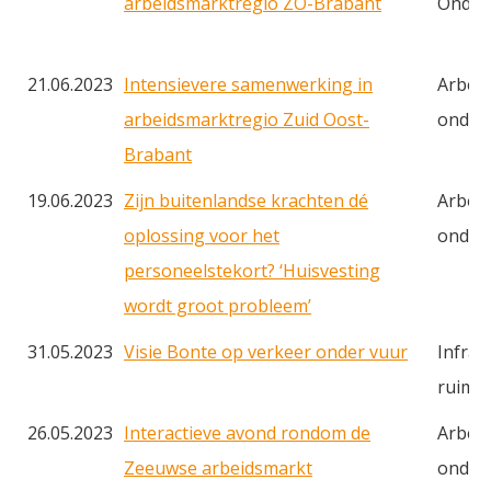
arbeidsmarktregio ZO-Brabant
Onder
21.06.2023
Intensievere samenwerking in
Arbei
arbeidsmarktregio Zuid Oost-
onderw
Brabant
19.06.2023
Zijn buitenlandse krachten dé
Arbei
oplossing voor het
onderw
personeelstekort? ‘Huisvesting
wordt groot probleem’
31.05.2023
Visie Bonte op verkeer onder vuur
Infras
ruimt
26.05.2023
Interactieve avond rondom de
Arbei
Zeeuwse arbeidsmarkt
onderw