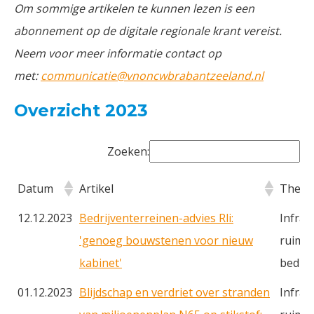
Om sommige artikelen te kunnen lezen is een
abonnement op de digitale regionale krant vereist.
Neem voor meer informatie contact op
met:
communicatie@vnoncwbrabantzeeland.nl
Overzicht 2023
Zoeken:
Datum
Artikel
Thema
Datum
Artikel
Thema
12.12.2023
Bedrijventerreinen-advies Rli:
Infras
'genoeg bouwstenen voor nieuw
ruimte
kabinet'
bedrij
01.12.2023
Blijdschap en verdriet over stranden
Infras