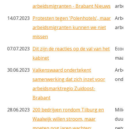
arbeidsmigranten - Brabant Nieuws
arbei
14.07.2023
Protesten tegen 'Polenhotels', maar
Arbeid
arbeidsmigranten kunnen we niet
arbei
missen
07.07.2023
Dit zijn de reacties op de val van het
Econo
kabinet
maats
30.06.2023
Valkenswaard ondertekent
Arbei
samenwerking dat zich inzet voor
onderw
arbeidsmarktregio Zuidoost-
Brabant
28.06.2023
200 bedrijven rondom Tilburg en
Milieu
Waalwijk willen stroom, maar
duurz
moeten nog jaren wachten:
netcon