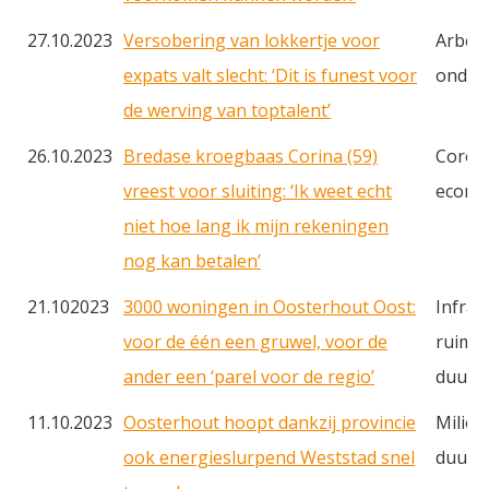
27.10.2023
Versobering van lokkertje voor
Arbei
expats valt slecht: ‘Dit is funest voor
onderw
de werving van toptalent’
26.10.2023
Bredase kroegbaas Corina (59)
Corona
vreest voor sluiting: ‘Ik weet echt
econo
niet hoe lang ik mijn rekeningen
nog kan betalen’
21.102023
3000 woningen in Oosterhout Oost:
Infras
voor de één een gruwel, voor de
ruimte
ander een ‘parel voor de regio’
duurz
11.10.2023
Oosterhout hoopt dankzij provincie
Milieu
ook energieslurpend Weststad snel
duurz