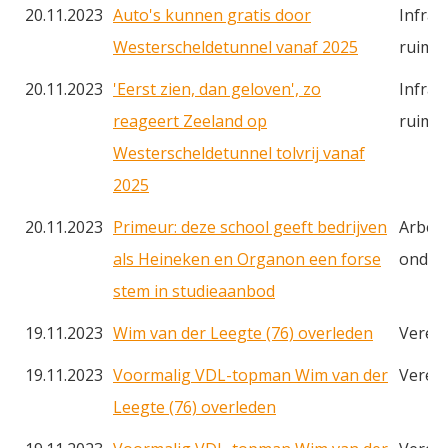
20.11.2023
Auto's kunnen gratis door
Infras
Westerscheldetunnel vanaf 2025
ruimt
20.11.2023
'Eerst zien, dan geloven', zo
Infras
reageert Zeeland op
ruimt
Westerscheldetunnel tolvrij vanaf
2025
20.11.2023
Primeur: deze school geeft bedrijven
Arbei
als Heineken en Organon een forse
onderw
stem in studieaanbod
19.11.2023
Wim van der Leegte (76) overleden
Veren
19.11.2023
Voormalig VDL-topman Wim van der
Veren
Leegte (76) overleden