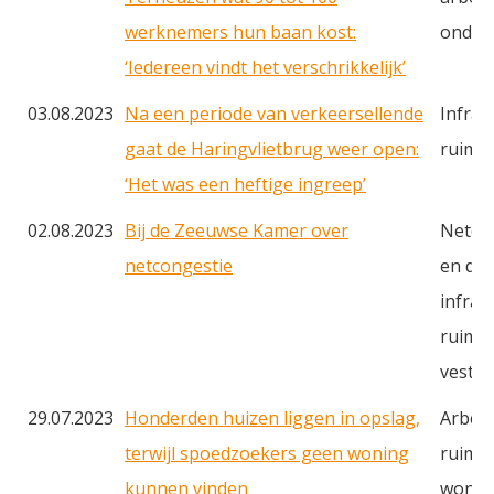
werknemers hun baan kost:
onderw
‘Iedereen vindt het verschrikkelijk’
03.08.2023
Na een periode van verkeersellende
Infras
gaat de Haringvlietbrug weer open:
ruimt
‘Het was een heftige ingreep’
02.08.2023
Bij de Zeeuwse Kamer over
Netcon
netcongestie
en du
infras
ruimte
vestig
29.07.2023
Honderden huizen liggen in opslag,
Arbeid
terwijl spoedzoekers geen woning
ruimte
kunnen vinden
wonin