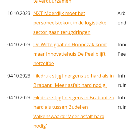
te verduurzamen
10.10.2023
NXT Moerdijk moet het
Arbei
personeelstekort in de logistieke
onderw
sector gaan terugdringen
04.10.2023
De Witte gaat en Hoppezak komt
Innova
maar Innovatiehuis De Peel blijft
Peel
hetzelfde
04.10.2023
Filedruk stijgt nergens zo hard als in
Infras
Brabant: 'Meer asfalt hard nodig'
ruimt
04.10.2023
Filedruk stijgt nergens in Brabant zo
Infras
hard als tussen Budel en
ruimt
Valkenswaard: 'Meer asfalt hard
nodig'