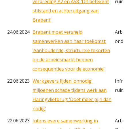
verbreding A2 en A58: ‘Dit betekent
ruimt
stilstand en achteruitgang van
Brabant’
24.06.2024
Brabant moet versneld
Arbei
samenwerken aan haar toekomst:
onderw
‘Aanhoudende, structurele tekorten
op de arbeidsmarkt hebben
consequenties voor de economie’
22.06.2023
Werkgevers lijden ‘onnodig’
Infras
miljoenen schade tijdens werk aan
ruimt
Haringvlietbrug: ‘Doet meer pijn dan
nodig’
22.06.2023
Intensievere samenwerking in
Arbei