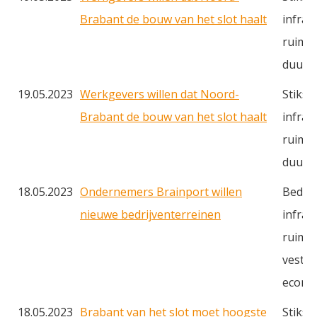
Brabant de bouw van het slot haalt
infras
ruimte
duurz
19.05.2023
Werkgevers willen dat Noord-
Stiksto
Brabant de bouw van het slot haalt
infras
ruimte
duurz
18.05.2023
Ondernemers Brainport willen
Bedrij
nieuwe bedrijventerreinen
infras
ruimte
vestig
econo
18.05.2023
Brabant van het slot moet hoogste
Stiksto