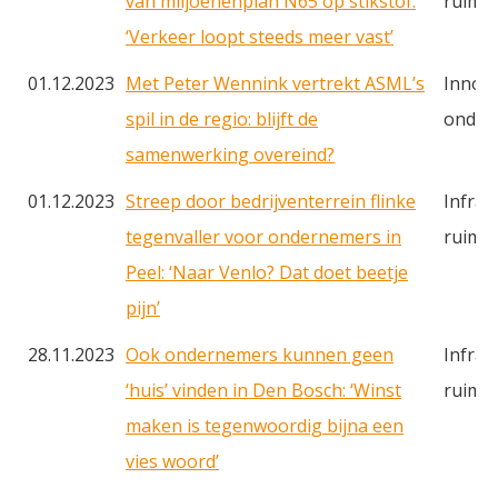
van miljoenenplan N65 op stikstof:
ruimte
‘Verkeer loopt steeds meer vast’
01.12.2023
Met Peter Wennink vertrekt ASML’s
Innova
spil in de regio: blijft de
onder
samenwerking overeind?
01.12.2023
Streep door bedrijventerrein flinke
Infras
tegenvaller voor ondernemers in
ruimt
Peel: ‘Naar Venlo? Dat doet beetje
pijn’
28.11.2023
Ook ondernemers kunnen geen
Infras
‘huis’ vinden in Den Bosch: ‘Winst
ruimt
maken is tegenwoordig bijna een
vies woord’