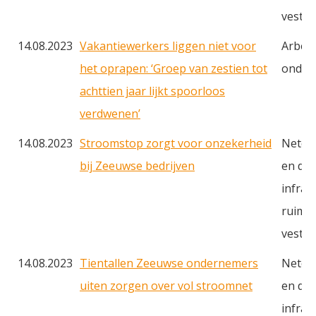
vestig
14.08.2023
Vakantiewerkers liggen niet voor
Arbei
het oprapen: ‘Groep van zestien tot
onderw
achttien jaar lijkt spoorloos
verdwenen’
14.08.2023
Stroomstop zorgt voor onzekerheid
Netcon
bij Zeeuwse bedrijven
en du
infras
ruimte
vestig
14.08.2023
Tientallen Zeeuwse ondernemers
Netcon
uiten zorgen over vol stroomnet
en du
infras