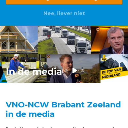
Nee, liever niet
Lid worden? Klik hier
In de media
VNO-NCW Brabant Zeeland
in de media