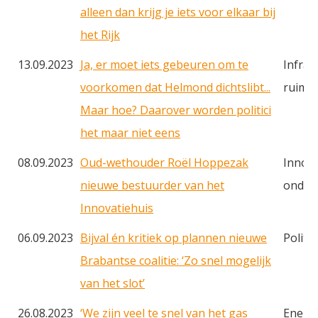
alleen dan krijg je iets voor elkaar bij
het Rijk
13.09.2023
Ja, er moet iets gebeuren om te
Infras
voorkomen dat Helmond dichtslibt...
ruimt
Maar hoe? Daarover worden politici
het maar niet eens
08.09.2023
Oud-wethouder Roël Hoppezak
Innova
nieuwe bestuurder van het
onder
Innovatiehuis
06.09.2023
Bijval én kritiek op plannen nieuwe
Politie
Brabantse coalitie: ‘Zo snel mogelijk
van het slot’
26.08.2023
‘We zijn veel te snel van het gas
Energi