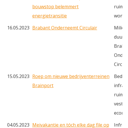
bouwstop belemmert
ruimte
energietransitie
wonin
16.05.2023
Brabant Onderneemt Circulair
Milieu
duurz
Braba
Onder
Circula
15.05.2023
Roep om nieuwe bedrijventerreinen
Bedrij
Brainport
infras
ruimte
vestig
econo
04.05.2023
Meivakantie en tóch elke dag file op
Infras