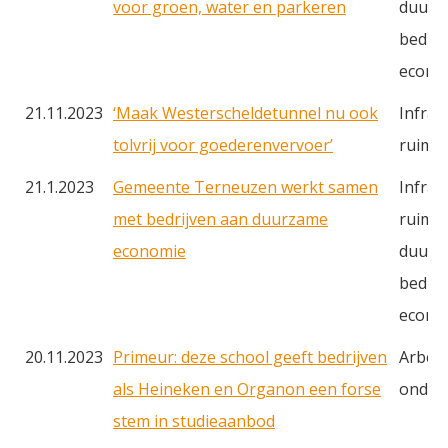
voor groen, water en parkeren
duurz
bedrij
econo
21.11.2023
‘Maak Westerscheldetunnel nu ook
Infras
tolvrij voor goederenvervoer’
ruimt
21.1.2023
Gemeente Terneuzen werkt samen
Infras
met bedrijven aan duurzame
ruimte
economie
duurz
bedrij
econo
20.11.2023
Primeur: deze school geeft bedrijven
Arbei
als Heineken en Organon een forse
onderw
stem in studieaanbod