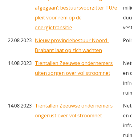
afgegaan’; bestuursvoorzitter TU/e
milieu
pleit voor rem op de
duurz
energietransitie
vestig
22.08.2023
Nieuw provinciebestuur Noord-
Politie
Brabant laat op zich wachten
14.08.2023
Tientallen Zeeuwse ondernemers
Netcon
uiten zorgen over vol stroomnet
en du
infras
ruimt
14.08.2023
Tientallen Zeeuwse ondernemers
Netcon
ongerust over vol stroomnet
en du
infras
ruimte