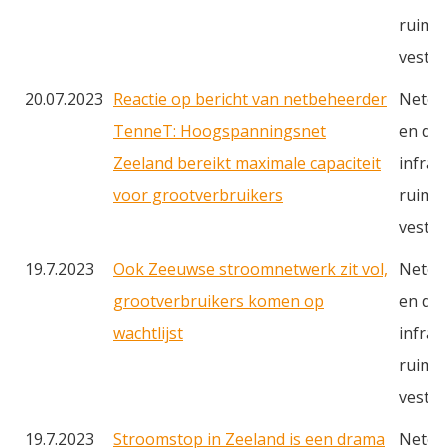
ruimte
vestig
20.07.2023
Reactie op bericht van netbeheerder
Netcon
TenneT: Hoogspanningsnet
en du
Zeeland bereikt maximale capaciteit
infras
voor grootverbruikers
ruimte
vestig
19.7.2023
Ook Zeeuwse stroomnetwerk zit vol,
Netcon
grootverbruikers komen op
en du
wachtlijst
infras
ruimte
vestig
19.7.2023
Stroomstop in Zeeland is een drama
Netcon