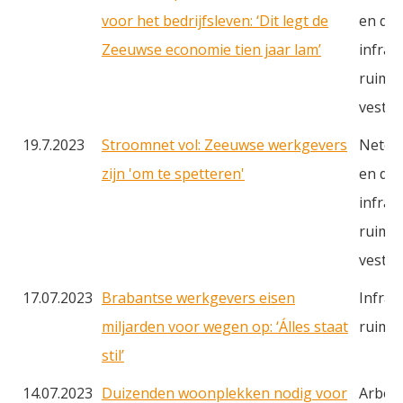
voor het bedrijfsleven: ‘Dit legt de
en du
Zeeuwse economie tien jaar lam’
infras
ruimte
vestig
19.7.2023
Stroomnet vol: Zeeuwse werkgevers
Netcon
zijn 'om te spetteren'
en du
infras
ruimte
vestig
17.07.2023
Brabantse werkgevers eisen
Infras
miljarden voor wegen op: ‘Álles staat
ruimt
stil’
14.07.2023
Duizenden woonplekken nodig voor
Arbeid