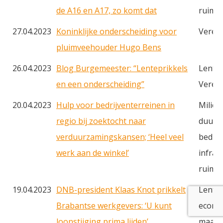
de A16 en A17, zo komt dat
ruimt
27.04.2023
Koninklijke onderscheiding voor
Veren
pluimveehouder Hugo Bens
26.04.2023
Blog Burgemeester: “Lenteprikkels
Lentep
en een onderscheiding”
Veren
20.04.2023
Hulp voor bedrijventerreinen in
Milieu
regio bij zoektocht naar
duurz
verduurzamingskansen; ‘Heel veel
bedrij
werk aan de winkel’
infras
ruimt
19.04.2023
DNB-president Klaas Knot prikkelt
Lentep
Brabantse werkgevers: ‘U kunt
econo
loonstijging prima lijden’
maatsc