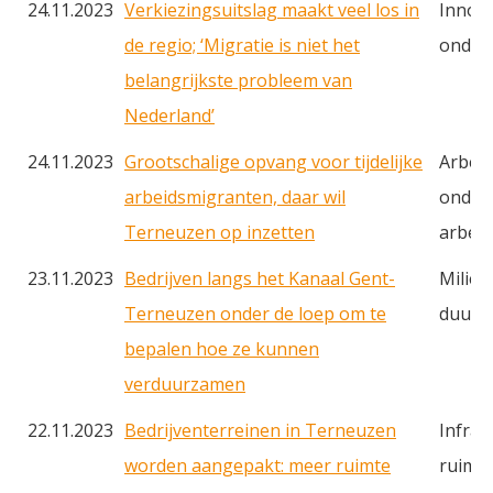
24.11.2023
Verkiezingsuitslag maakt veel los in
Innova
de regio; ‘Migratie is niet het
onder
belangrijkste probleem van
Nederland’
24.11.2023
Grootschalige opvang voor tijdelijke
Arbei
arbeidsmigranten, daar wil
onderw
Terneuzen op inzetten
arbei
23.11.2023
Bedrijven langs het Kanaal Gent-
Milieu
Terneuzen onder de loep om te
duurz
bepalen hoe ze kunnen
verduurzamen
22.11.2023
Bedrijventerreinen in Terneuzen
Infras
worden aangepakt: meer ruimte
ruimte