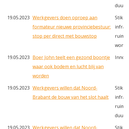
duurz
19.05.2023
Werkgevers doen oproep aan
Stikst
formateur nieuwe provinciebestuur:
infras
stop per direct met bouwstop
ruimte
wonin
19.05.2023
Boer John teelt een gezond boontje
Innova
waar ook bodem en lucht blij van
worden
19.05.2023
Werkgevers willen dat Noord-
Stiksto
Brabant de bouw van het slot haalt
infras
ruimte
duurz
19.05.2023
Werkgevers willen dat Noord-
Stiksto