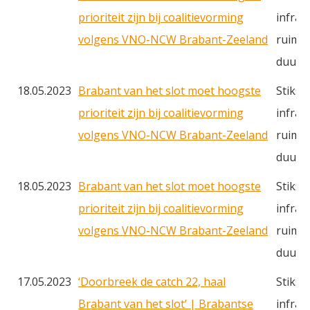
prioriteit zijn bij coalitievorming
infras
volgens VNO-NCW Brabant-Zeeland
ruimte
duurz
18.05.2023
Brabant van het slot moet hoogste
Stiksto
prioriteit zijn bij coalitievorming
infras
volgens VNO-NCW Brabant-Zeeland
ruimte
duurz
18.05.2023
Brabant van het slot moet hoogste
Stiksto
prioriteit zijn bij coalitievorming
infras
volgens VNO-NCW Brabant-Zeeland
ruimte
duurz
17.05.2023
‘Doorbreek de catch 22, haal
Stikst
Brabant van het slot’ | Brabantse
infras