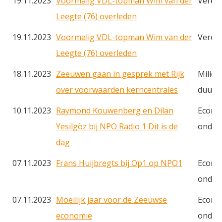
19.11.2023
Voormalig VDL-topman Wim van der
Veren
Leegte (76) overleden
19.11.2023
Voormalig VDL-topman Wim van der
Veren
Leegte (76) overleden
18.11.2023
Zeeuwen gaan in gesprek met Rijk
Milieu
over voorwaarden kerncentrales
duurz
10.11.2023
Raymond Kouwenberg en Dilan
Econo
Yesilgöz bij NPO Radio 1 Dit is de
onder
dag
07.11.2023
Frans Huijbregts bij Op1 op NPO1
Econo
onder
07.11.2023
Moeilijk jaar voor de Zeeuwse
Econo
economie
onder