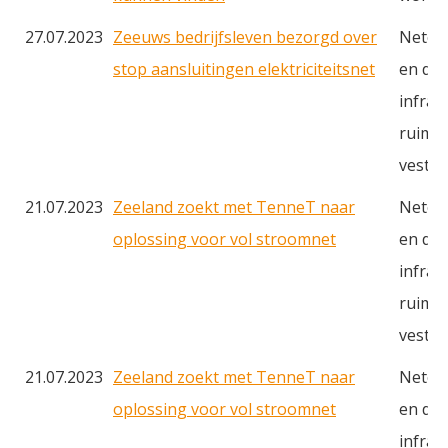
27.07.2023
Zeeuws bedrijfsleven bezorgd over
Netcon
stop aansluitingen elektriciteitsnet
en du
infras
ruimte
vestig
21.07.2023
Zeeland zoekt met TenneT naar
Netcon
oplossing voor vol stroomnet
en du
infras
ruimte
vestig
21.07.2023
Zeeland zoekt met TenneT naar
Netcon
oplossing voor vol stroomnet
en du
infras