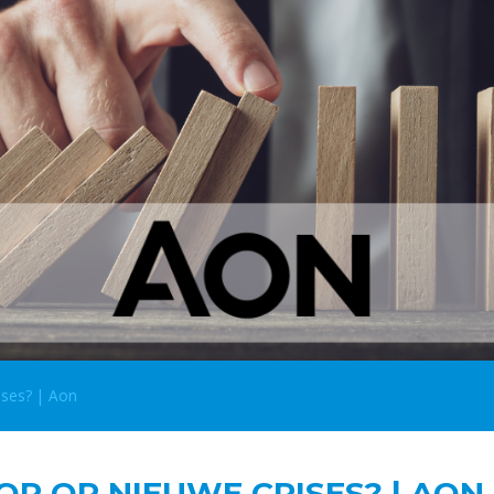
ises? | Aon
OR OP NIEUWE CRISES? | AON