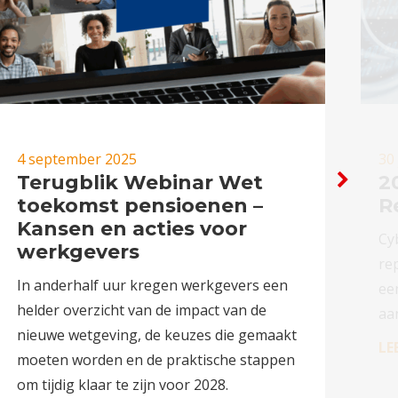
4 september 2025
30
Terugblik Webinar Wet
2
toekomst pensioenen –
R
Kansen en acties voor
Cyb
werkgevers
re
In anderhalf uur kregen werkgevers een
ee
helder overzicht van de impact van de
aa
nieuwe wetgeving, de keuzes die gemaakt
LE
moeten worden en de praktische stappen
om tijdig klaar te zijn voor 2028.