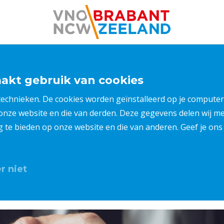
kt gebruik van cookies
 technieken. De cookies worden geïnstalleerd op je compu
 onze website en die van derden. Deze gegevens delen wij 
ng te bieden op onze website en die van anderen. Geef je o
r niet