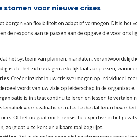
e stomen voor nieuwe crises
et borgen van flexibiliteit en adaptief vermogen. Dit is he
ren en de respons aan te passen aan de opgave die voor ons li
 dat het systeem van plannen, mandaten, verantwoordelijkh
ig is dat het zich ook gemakkelijk laat aanpassen, wanneer 
ties
. Creëer inzicht in uw crisisvermogen op individueel, te
erdeel wordt van uw visie op leiderschap in de organisatie.
rganisatie is in staat continu te leren en lessen te vertalen
stematiek voor evaluatie en reflectie die dat leren bevordert
tners. Of het nu gaat om forensische expertise in het geval 
n, zorg dat u ze kent en elkaars taal begrijpt.
artijen
. Zet in de oefeningen niet de structuren centraal m