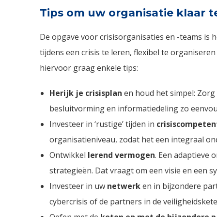
Tips om uw organisatie klaar t
De opgave voor crisisorganisaties en -teams is h
tijdens een crisis te leren, flexibel te organise
hiervoor graag enkele tips:
Herijk je crisisplan
en houd het simpel: Zorg
besluitvorming en informatiedeling zo eenvoud
Investeer in ‘rustige’ tijden in
crisiscompeten
organisatieniveau, zodat het een integraal ond
Ontwikkel
lerend vermogen
. Een adaptieve o
strategieën. Dat vraagt om een visie en een sy
Investeer in uw
netwerk
en in bijzondere par
cybercrisis of de partners in de veiligheidskete
Oefen met de
keten en met de bijzondere p