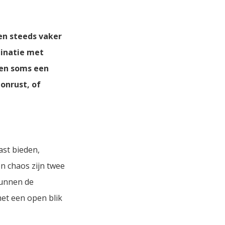
en steeds vaker
binatie met
 en soms een
onrust, of
ast bieden,
n chaos zijn twee
kunnen de
met een open blik