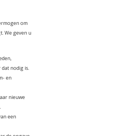
t vermogen om
gt. We geven u
eden,
dat nodig is.
am- en
 naar nieuwe
.
van een
aar de opgave.