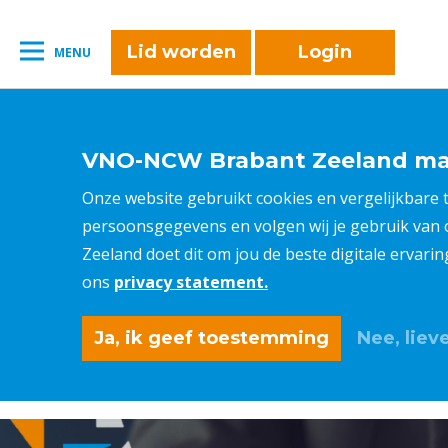
naar:
Leestijd:
< 1
minuut
" />
Lid worden
Login
MENU
VNO-NCW Brabant Zeeland maa
Onze website gebruikt cookies en vergelijkbare
persoonsgegevens en volgen wij je gebruik van
Zeeland doet dit om jou de beste digitale ervari
ons
privacy statement.
Ja, ik geef toestemming
Nee, lieve