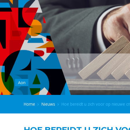
Aon
Home
Nieuws
Hoe bereidt u zich voor op nieuwe cr
HOE BEREIDT U ZICH VO