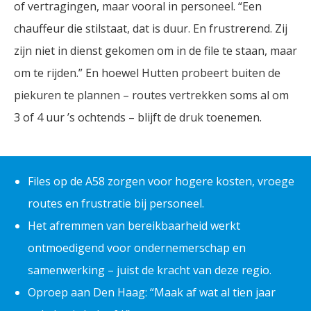
of vertragingen, maar vooral in personeel. “Een
chauffeur die stilstaat, dat is duur. En frustrerend. Zij
zijn niet in dienst gekomen om in de file te staan, maar
om te rijden.” En hoewel Hutten probeert buiten de
piekuren te plannen – routes vertrekken soms al om
3 of 4 uur ’s ochtends – blijft de druk toenemen.
Files op de A58 zorgen voor hogere kosten, vroege
routes en frustratie bij personeel.
Het afremmen van bereikbaarheid werkt
ontmoedigend voor ondernemerschap en
samenwerking – juist de kracht van deze regio.
Oproep aan Den Haag: “Maak af wat al tien jaar