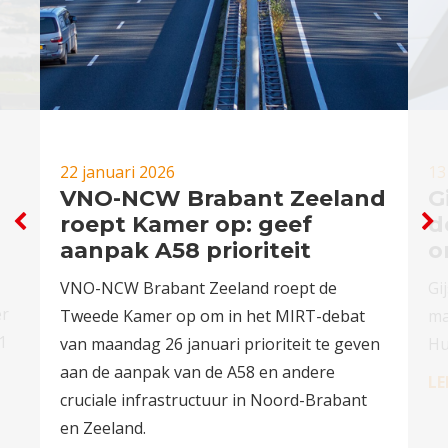
22 januari 2026
13
VNO-NCW Brabant Zeeland
G
roept Kamer op: geef
d
aanpak A58 prioriteit
o
VNO-NCW Brabant Zeeland roept de
Gi
er
Tweede Kamer op om in het MIRT-debat
ma
1
van maandag 26 januari prioriteit te geven
Hu
aan de aanpak van de A58 en andere
LE
cruciale infrastructuur in Noord-Brabant
en Zeeland.