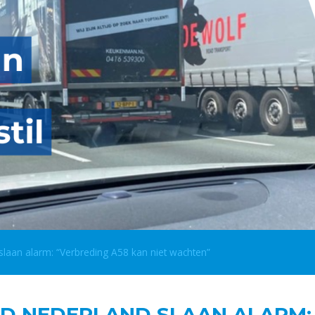
aan alarm: “Verbreding A58 kan niet wachten”
D NEDERLAND SLAAN ALARM: 