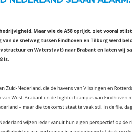
drijvigheid. Maar wie de A58 oprijdt, ziet vooral stilst
ng van de snelweg tussen Eindhoven en Tilburg werd be
astructuur en Waterstaat) naar Brabant en laten wij 
8 is.
an Zuid-Nederland, die de havens van Vlissingen en Rotterd
 van West-Brabant en de hightechcampus van Eindhoven me
erland – maar die toekomst staat te vaak stil. In de file, dag 
rland wijzen ieder vanuit hun eigen perspectief op de ri
nveiligheid en van vertraging in woningbouw tot druk op de