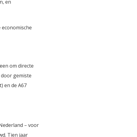
n, en
de economische
leen om directe
s door gemiste
t) en de A67
-Nederland – voor
d. Tien jaar