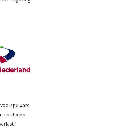
onvoorspelbare
en en steden
erlast.”