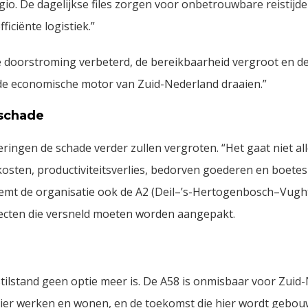
io. De dagelijkse files zorgen voor onbetrouwbare reistijde
ficiënte logistiek.”
e doorstroming verbeterd, de bereikbaarheid vergroot en 
t de economische motor van Zuid-Nederland draaien.”
 schade
eringen de schade verder zullen vergroten. “Het gaat niet al
kkosten, productiviteitsverlies, bedorven goederen en boete
oemt de organisatie ook de A2 (Deil–’s-Hertogenbosch–Vugh
ecten die versneld moeten worden aangepakt.
stilstand geen optie meer is. De A58 is onmisbaar voor Zuid
 hier werken en wonen, en de toekomst die hier wordt gebouw