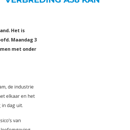
and. Het is
loofd. Maandag 3
samen met onder
am, de industrie
t elkaar en het
in dag uit.
sico’s van
 leefomgeving.