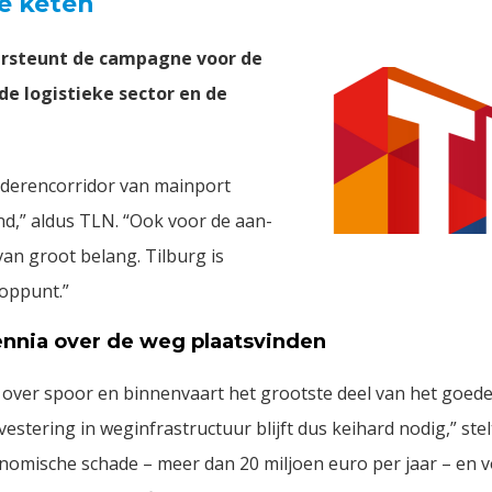
ke keten
ersteunt de campagne voor de
de logistieke sector en de
ederencorridor van mainport
d,” aldus TLN. “Ook voor de aan-
van groot belang. Tilburg is
oppunt.”
nnia over de weg plaatsvinden
r over spoor en binnenvaart het grootste deel van het goed
stering in weginfrastructuur blijft dus keihard nodig,” stel
conomische schade – meer dan 20 miljoen euro per jaar – en 