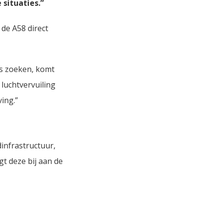
situaties.”
 de A58 direct
es zoeken, komt
luchtvervuiling
ing.”
infrastructuur,
t deze bij aan de