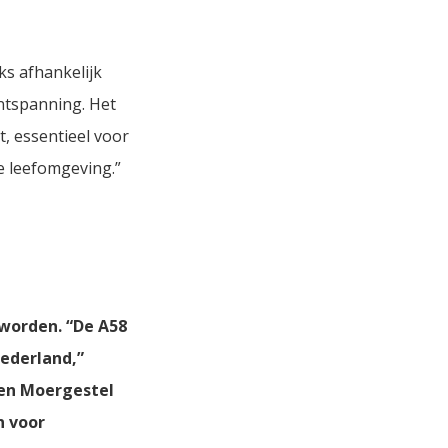
ks afhankelijk
ontspanning. Het
t, essentieel voor
e leefomgeving.”
worden. “De A58
Nederland,”
sen Moergestel
n voor