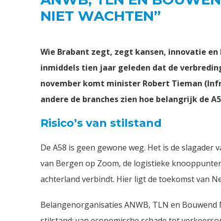
NIET WACHTEN”
Wie Brabant zegt, zegt kansen, innovatie en be
inmiddels tien jaar geleden dat de verbredi
november komt minister Robert Tieman (Infr
andere de branches zien hoe belangrijk de A5
Risico’s van stilstand
De A58 is geen gewone weg. Het is de slagader v
van Bergen op Zoom, de logistieke knooppunten
achterland verbindt. Hier ligt de toekomst van Ned
Belangenorganisaties ANWB, TLN en Bouwend Nede
stilstand: van economische schade tot verkeerso