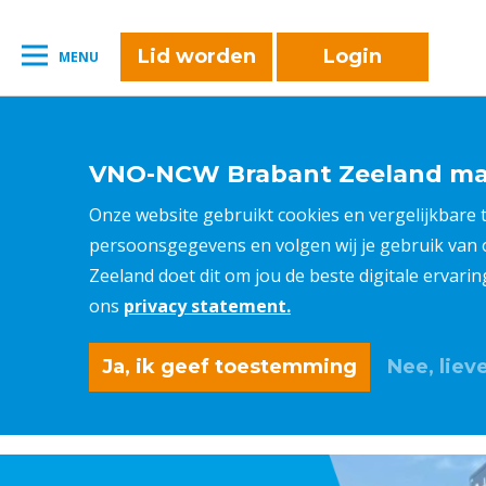
naar:
Leestijd:
< 1
minuut
" />
Lid worden
Login
MENU
VNO-NCW Brabant Zeeland maa
Onze website gebruikt cookies en vergelijkbare
persoonsgegevens en volgen wij je gebruik van
Zeeland doet dit om jou de beste digitale ervari
ons
privacy statement.
Ja, ik geef toestemming
Nee, lieve