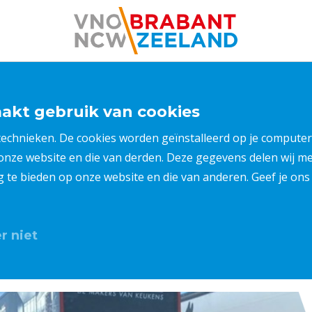
kt gebruik van cookies
 technieken. De cookies worden geïnstalleerd op je compu
 onze website en die van derden. Deze gegevens delen wij 
ng te bieden op onze website en die van anderen. Geef je o
r niet