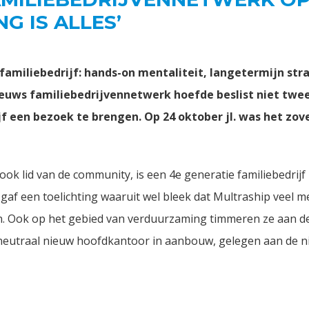
G IS ALLES’
familiebedrijf: hands-on mentaliteit, langetermijn str
eeuws familiebedrijvennetwerk hoefde beslist niet twee
f een bezoek te brengen. Op 24 oktober jl. was het zo
ook lid van de community, is een 4e generatie familiebedrijf
af een toelichting waaruit wel bleek dat Multraship veel m
en. Ook op het gebied van verduurzaming timmeren ze aan 
tneutraal nieuw hoofdkantoor in aanbouw, gelegen aan de ni