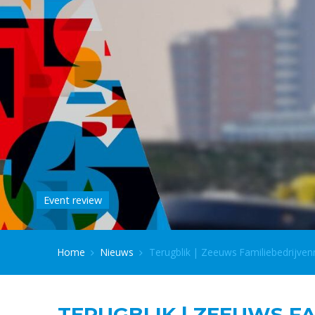
Event review
Home
Nieuws
Terugblik | Zeeuws Familiebedrijvenne
TERUGBLIK | ZEEUWS F