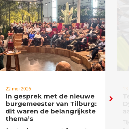
22 mei 2026
13
In gesprek met de nieuwe
T
burgemeester van Tilburg:
D
dit waren de belangrijkste
a
thema’s
Ti