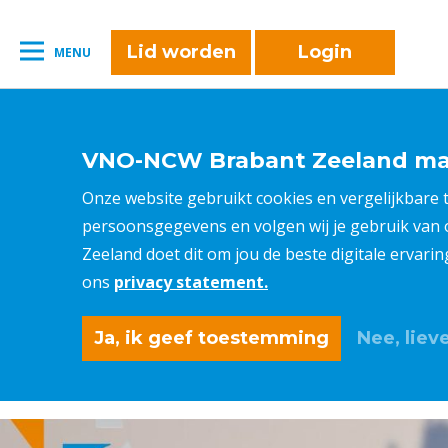
naar:
Leestijd:
< 1
minuut
" />
Lid worden
Login
MENU
VNO-NCW Brabant Zeeland maa
Onze website gebruikt cookies en vergelijkbare
persoonsgegevens en volgen wij je gebruik van
Zeeland doet dit om jou de beste digitale ervari
ons
privacy statement.
Ja, ik geef toestemming
Nee, lieve