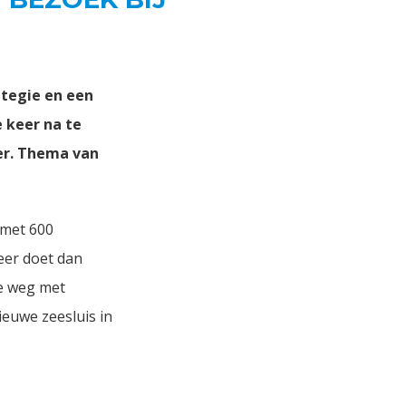
ategie en een
 keer na te
ver. Thema van
 met 600
eer doet dan
de weg met
euwe zeesluis in