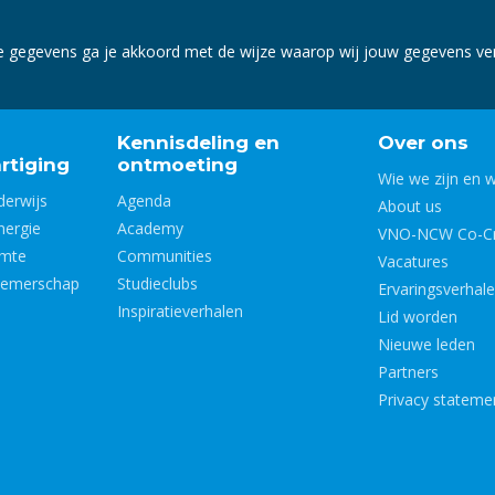
e gegevens ga je akkoord met de wijze waarop wij jouw gegevens v
Kennisdeling en
Over ons
rtiging
ontmoeting
Wie we zijn en 
derwijs
Agenda
About us
nergie
Academy
VNO-NCW Co-Cr
imte
Communities
Vacatures
nemerschap
Studieclubs
Ervaringsverhal
Inspiratieverhalen
Lid worden
Nieuwe leden
Partners
Privacy stateme