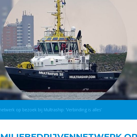
twerk op bezoek bij Multraship: ‘Verbinding is alles’
AMILIEBEDRIJVENNETWERK OP