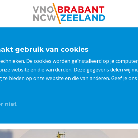
kt gebruik van cookies
 technieken. De cookies worden geïnstalleerd op je compu
 onze website en die van derden. Deze gegevens delen wij 
ng te bieden op onze website en die van anderen. Geef je o
r niet