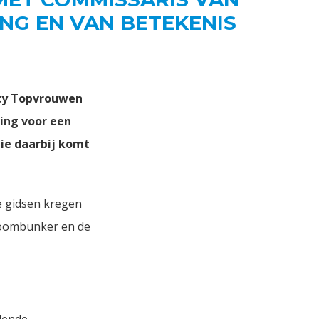
ING EN VAN BETEKENIS
ity Topvrouwen
ing voor een
die daarbij komt
e gidsen kregen
atoombunker en de
lende