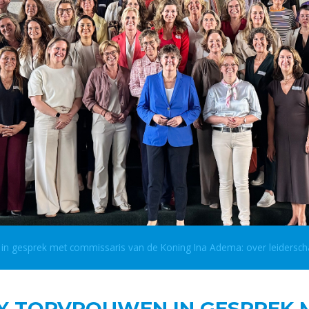
 gesprek met commissaris van de Koning Ina Adema: over leiderschap
Y TOPVROUWEN IN GESPREK 