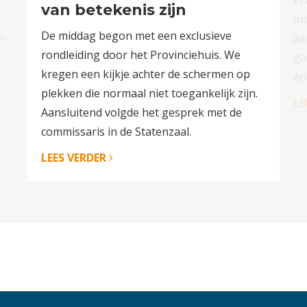
van betekenis zijn
In
De middag begon met een exclusieve
n
aa
rondleiding door het Provinciehuis. We
ga
kregen een kijkje achter de schermen op
én
plekken die normaal niet toegankelijk zijn.
LE
Aansluitend volgde het gesprek met de
commissaris in de Statenzaal.
LEES VERDER