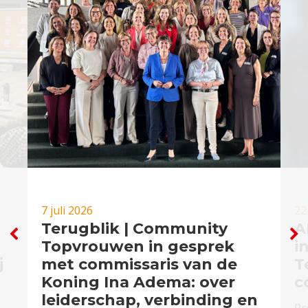
7 juli 2026
22
Terugblik | Community
A
Topvrouwen in gesprek
i
j
met commissaris van de
T
Koning Ina Adema: over
c
leiderschap, verbinding en
Pr