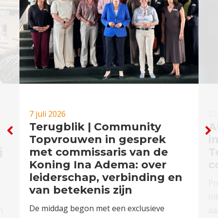
7 juli 2026
22
Terugblik | Community
A
Topvrouwen in gesprek
i
j
met commissaris van de
T
Koning Ina Adema: over
c
leiderschap, verbinding en
Pr
van betekenis zijn
In
De middag begon met een exclusieve
n
aa