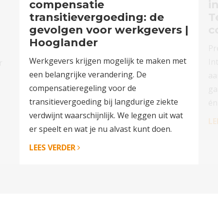
compensatie
i
transitievergoeding: de
T
gevolgen voor werkgevers |
c
Hooglander
Pr
Werkgevers krijgen mogelijk te maken met
In
r
een belangrijke verandering. De
aa
compensatieregeling voor de
ga
transitievergoeding bij langdurige ziekte
én
verdwijnt waarschijnlijk. We leggen uit wat
LE
er speelt en wat je nu alvast kunt doen.
LEES VERDER