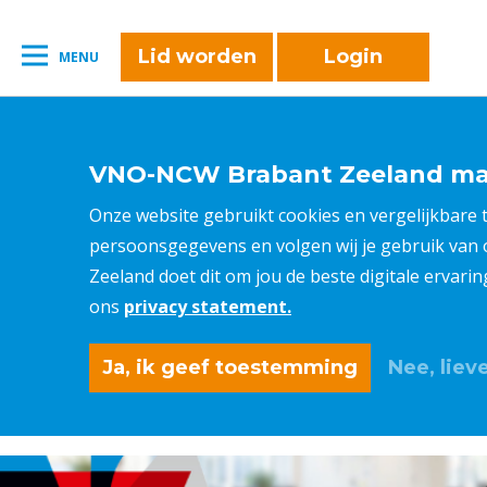
naar:
Leestijd:
< 1
minuut
" />
Lid worden
Login
MENU
VNO-NCW Brabant Zeeland maa
Onze website gebruikt cookies en vergelijkbare
persoonsgegevens en volgen wij je gebruik van
Zeeland doet dit om jou de beste digitale ervari
ons
privacy statement.
Ja, ik geef toestemming
Nee, lieve