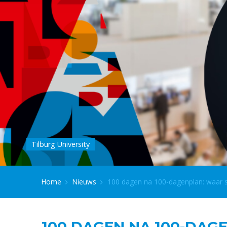
Tilburg University
Home
Nieuws
100 dagen na 100-dagenplan: waar
100 DAGEN NA 100-DAG