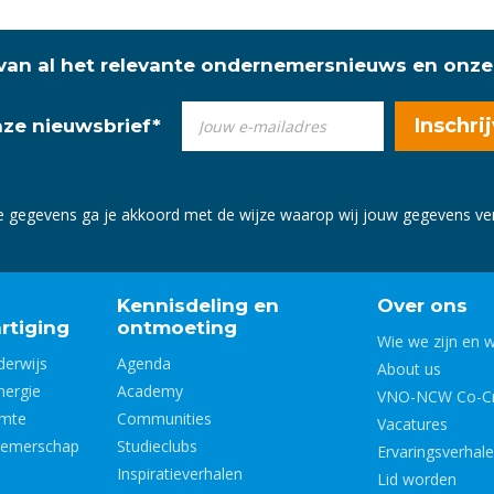
 van al het relevante ondernemersnieuws en onze
onze nieuwsbrief
*
e gegevens ga je akkoord met de wijze waarop wij jouw gegevens v
Kennisdeling en
Over ons
rtiging
ontmoeting
Wie we zijn en 
derwijs
Agenda
About us
nergie
Academy
VNO-NCW Co-Cr
imte
Communities
Vacatures
nemerschap
Studieclubs
Ervaringsverhal
Inspiratieverhalen
Lid worden