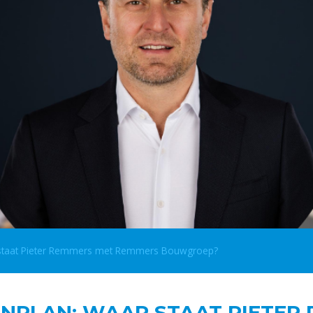
 staat Pieter Remmers met Remmers Bouwgroep?
ENPLAN: WAAR STAAT PIETER