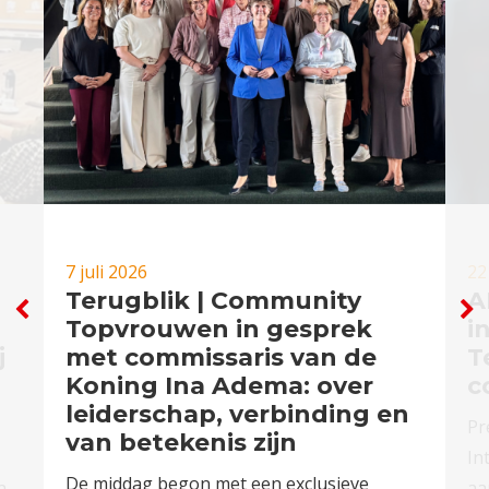
7 juli 2026
22
Terugblik | Community
A
Topvrouwen in gesprek
i
j
met commissaris van de
T
Koning Ina Adema: over
c
leiderschap, verbinding en
Pr
van betekenis zijn
In
De middag begon met een exclusieve
n
aa