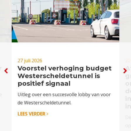
27 juli 2026
20
r
Voorstel verhoging budget
A
Westerscheldetunnel is
g
positief signaal
o
d
e
Uitleg over een succesvolle lobby van voor
i
de Westerscheldetunnel.
i
LEES VERDER
De
op