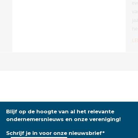
ev
va
ja
he
LE
Blijf op de hoogte van al het relevante
ondernemersnieuws en onze vereniging!
Schrijf je in voor onze nieuwsbrief
*