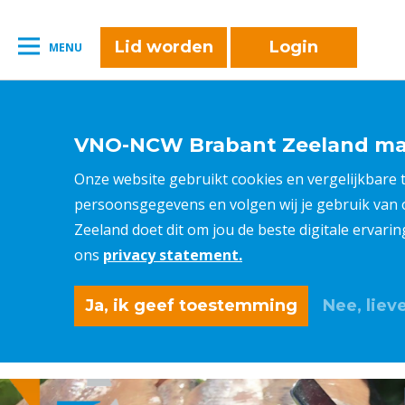
naar:
Leestijd:
< 1
minuut
" />
Lid worden
Login
MENU
VNO-NCW Brabant Zeeland maa
Onze website gebruikt cookies en vergelijkbare
persoonsgegevens en volgen wij je gebruik van
Zeeland doet dit om jou de beste digitale ervari
ons
privacy statement.
Ja, ik geef toestemming
Nee, lieve