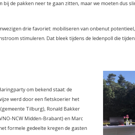
 om bij de pakken neer te gaan zitten, maar we moeten dus 
wezigen drie favoriet: mobiliseren van onbenut potentieel,
nstroom stimuleren. Dat bleek tijdens de ledenpoll die tijde
Haringparty om bekend staat: de
wijze werd door een fietskoerier het
 (gemeente Tilburg), Ronald Bakker
ter VNO-NCW Midden-Brabant) en Marc
het formele gedeelte kregen de gasten