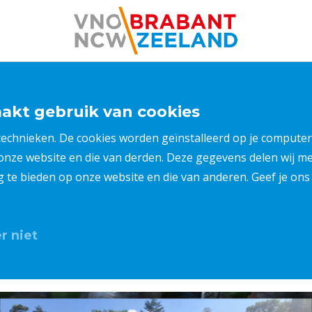
kt gebruik van cookies
 technieken. De cookies worden geïnstalleerd op je compu
 onze website en die van derden. Deze gegevens delen wij 
ng te bieden op onze website en die van anderen. Geef je o
r niet