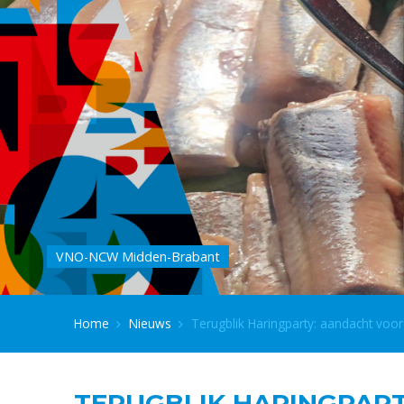
VNO-NCW Midden-Brabant
Home
Nieuws
Terugblik Haringparty: aandacht voo
TERUGBLIK HARINGPAR