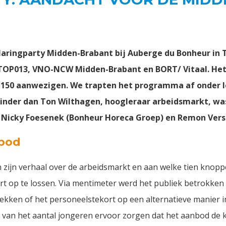
Haringparty Midden-Brabant bij Auberge du Bonheur in T
n TOP013, VNO-NCW Midden-Brabant en BORT/ Vitaal. He
a 150 aanwezigen. We trapten het programma af onder l
minder dan Ton Wilthagen, hoogleraar arbeidsmarkt, w
icky Foesenek (Bonheur Horeca Groep) en Remon Verst
nbod
zijn verhaal over de arbeidsmarkt en aan welke tien knoppe
 op te lossen. Via mentimeter werd het publiek betrokken b
ken of het personeelstekort op een alternatieve manier in 
ng van het aantal jongeren ervoor zorgen dat het aanbod de