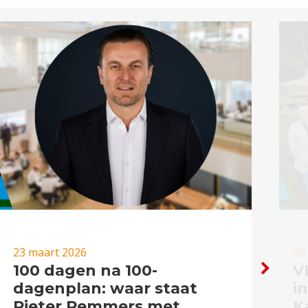
23 maart 2026
29
100 dagen na 100-
V
dagenplan: waar staat
i
Pieter Remmers met
K