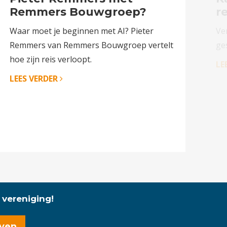
Remmers Bouwgroep?
r
Waar moet je beginnen met AI? Pieter
Ve
Remmers van Remmers Bouwgroep vertelt
ge
hoe zijn reis verloopt.
LE
LEES VERDER
 vereniging!