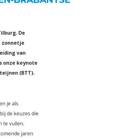
ilburg. De
t zonnetje
eiding van
as onze keynote
eijnen (BTT).
n je als
ij de keuzes die
te vullen.
 komende jaren