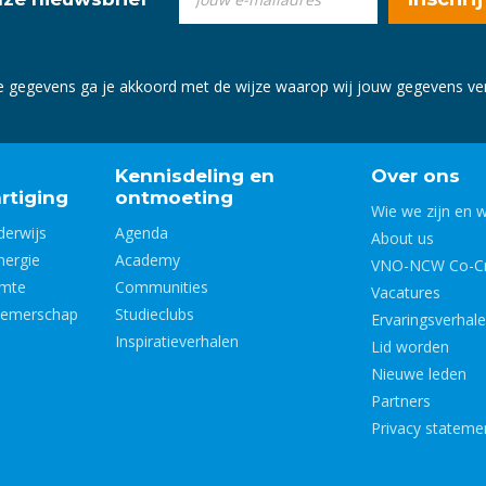
e gegevens ga je akkoord met de wijze waarop wij jouw gegevens v
Kennisdeling en
Over ons
rtiging
ontmoeting
Wie we zijn en 
derwijs
Agenda
About us
nergie
Academy
VNO-NCW Co-Cr
imte
Communities
Vacatures
nemerschap
Studieclubs
Ervaringsverhal
Inspiratieverhalen
Lid worden
Nieuwe leden
Partners
Privacy stateme