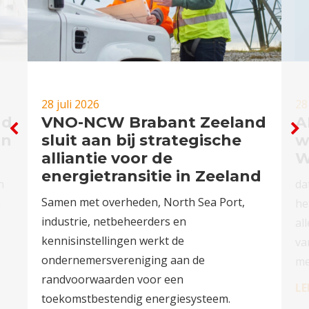
28 juli 2026
28
nd
VNO-NCW Brabant Zeeland
A
in
sluit aan bij strategische
w
alliantie voor de
W
energietransitie in Zeeland
n
da
Samen met overheden, North Sea Port,
n
he
industrie, netbeheerders en
al
kennisinstellingen werkt de
va
ondernemersvereniging aan de
me
randvoorwaarden voor een
LE
toekomstbestendig energiesysteem.