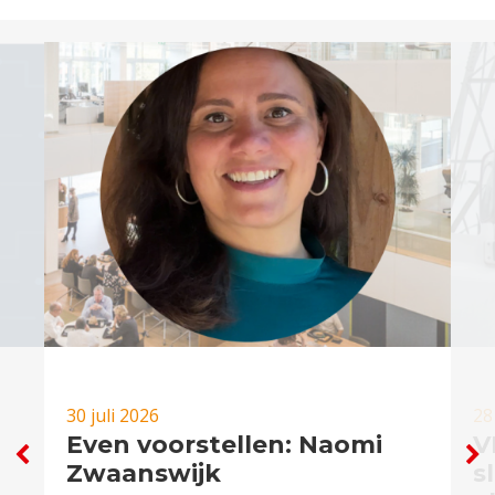
30 juli 2026
28
Even voorstellen: Naomi
V
Zwaanswijk
s