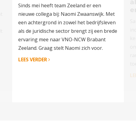
a
Sinds mei heeft team Zeeland er een
e
t
nieuwe collega bij: Naomi Zwaanswijk. Met
Sa
een achtergrond in zowel het bedrijfsleven
in
dt
als de juridische sector brengt zij een brede
ke
ervaring mee naar VNO-NCW Brabant
on
Zeeland. Graag stelt Naomi zich voor.
ra
LEES VERDER
to
LE