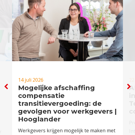
14 juli 2026
22
Mogelijke afschaffing
A
compensatie
i
transitievergoeding: de
T
gevolgen voor werkgevers |
c
Hooglander
Pr
Werkgevers krijgen mogelijk te maken met
In
r