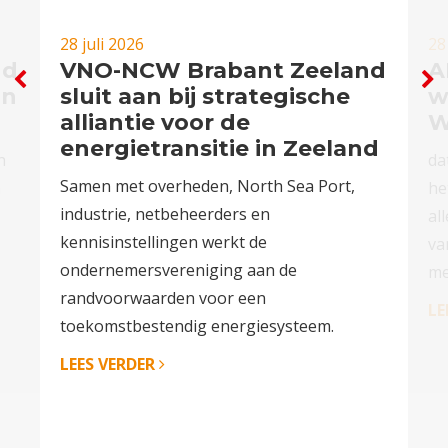
28 juli 2026
28
nd
VNO-NCW Brabant Zeeland
A
in
sluit aan bij strategische
w
alliantie voor de
W
energietransitie in Zeeland
n
da
Samen met overheden, North Sea Port,
n
he
industrie, netbeheerders en
al
kennisinstellingen werkt de
va
ondernemersvereniging aan de
me
randvoorwaarden voor een
LE
toekomstbestendig energiesysteem.
LEES VERDER