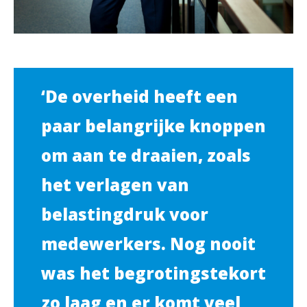
‘De overheid heeft een
paar belangrijke knoppen
om aan te draaien, zoals
het verlagen van
belastingdruk voor
medewerkers. Nog nooit
was het begrotingstekort
zo laag en er komt veel