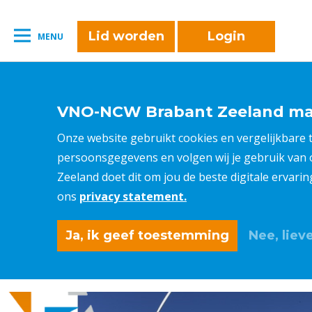
naar:
Leestijd:
< 1
minuut
" />
Lid worden
Login
MENU
VNO-NCW Brabant Zeeland maa
Onze website gebruikt cookies en vergelijkbare
persoonsgegevens en volgen wij je gebruik van
Zeeland doet dit om jou de beste digitale ervari
ons
privacy statement.
Ja, ik geef toestemming
Nee, lieve