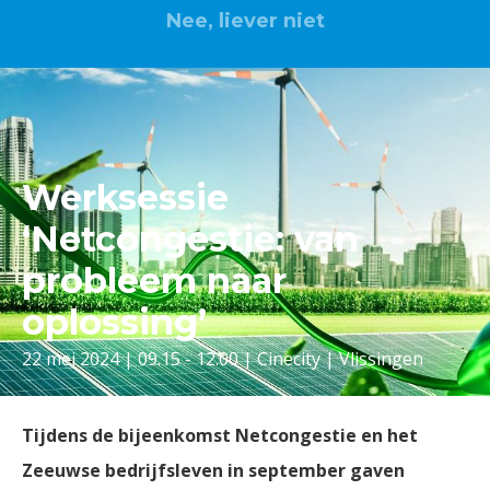
Nee, liever niet
Werksessie
‘Netcongestie: van
probleem naar
oplossing’
22 mei 2024 | 09.15 - 12.00 | Cinecity | Vlissingen
Tijdens de bijeenkomst Netcongestie en het
Zeeuwse bedrijfsleven in september gaven