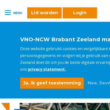
naar:
Leestijd:
< 1
minuut
" />
Lid worden
Login
MENU
VNO-NCW Brabant Zeeland maa
Onze website gebruikt cookies en vergelijkbare
persoonsgegevens en volgen wij je gebruik van
Zeeland doet dit om jou de beste digitale ervari
ons
privacy statement.
Ja, ik geef toestemming
Nee, lieve