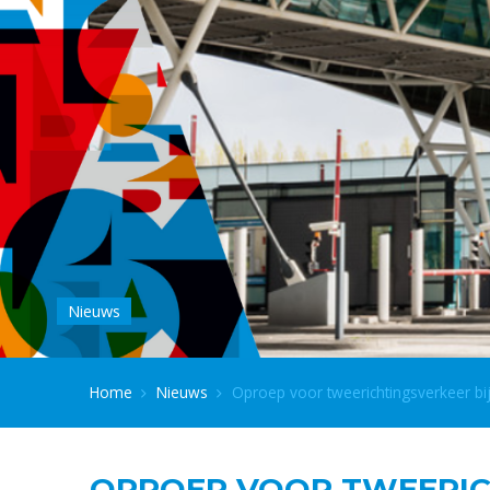
Nieuws
Home
Nieuws
Oproep voor tweerichtingsverkeer bij
OPROEP VOOR TWEERIC