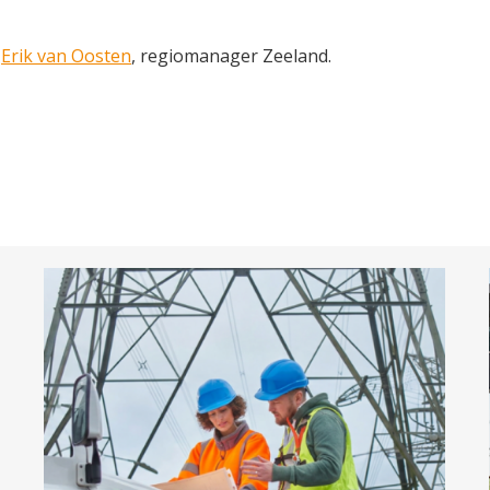
t
Erik van Oosten
, regiomanager Zeeland.