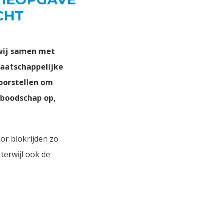
CHT
 wij samen met
maatschappelijke
oorstellen om
 boodschap op,
r blokrijden zo
terwijl ook de