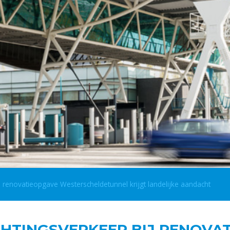
 renovatieopgave Westerscheldetunnel krijgt landelijke aandacht
HTINGSVERKEER BIJ RENOVA