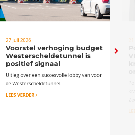
27 juli 2026
21 
Voorstel verhoging budget
P
Westerscheldetunnel is
V
positief signaal
k
o
Uitleg over een succesvolle lobby van voor
Po
de Westerscheldetunnel.
kr
LEES VERDER
Ze
LE