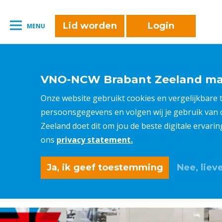
naar:
Leestijd:
< 1
minuut
" />
Lid worden
Login
MENU
VNO-NCW Brabant Zeeland maa
Onze website gebruikt cookies en vergelijkbare
persoonsgegevens en volgen wij je gebruik van
Zeeland doet dit om jou de beste digitale ervari
ons
privacy statement.
Ja, ik geef toestemming
Nee, lieve