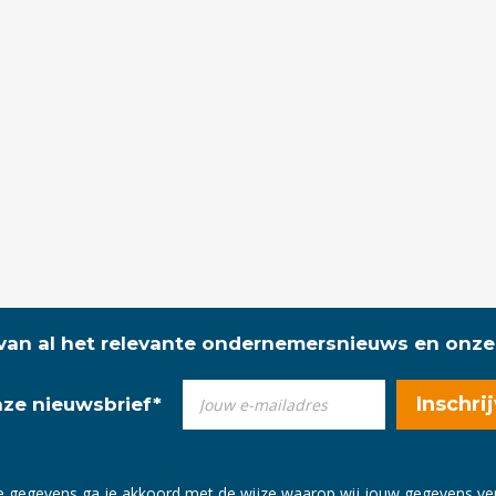
 van al het relevante ondernemersnieuws en onze
onze nieuwsbrief
*
e gegevens ga je akkoord met de wijze waarop wij jouw gegevens v