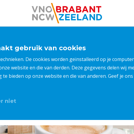
kt gebruik van cookies
 technieken. De cookies worden geïnstalleerd op je compu
 onze website en die van derden. Deze gegevens delen wij 
ng te bieden op onze website en die van anderen. Geef je o
r niet