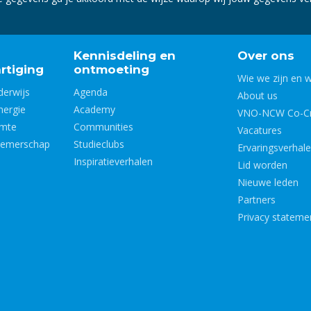
Kennisdeling en
Over ons
rtiging
ontmoeting
Wie we zijn en 
derwijs
Agenda
About us
nergie
Academy
VNO-NCW Co-Cr
imte
Communities
Vacatures
nemerschap
Studieclubs
Ervaringsverhal
Inspiratieverhalen
Lid worden
Nieuwe leden
Partners
Privacy stateme