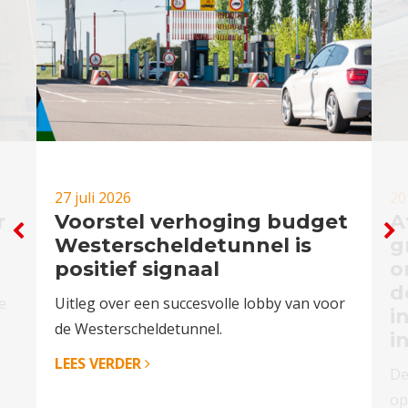
27 juli 2026
20
r
Voorstel verhoging budget
A
Westerscheldetunnel is
g
positief signaal
o
d
e
Uitleg over een succesvolle lobby van voor
i
de Westerscheldetunnel.
i
LEES VERDER
De
op