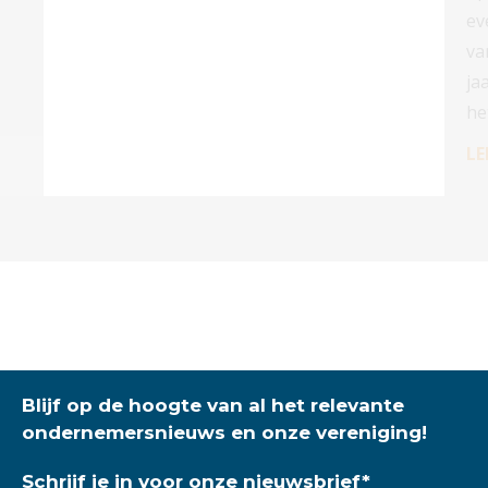
ev
va
ja
he
LE
Blijf op de hoogte van al het relevante
ondernemersnieuws en onze vereniging!
Schrijf je in voor onze nieuwsbrief
*