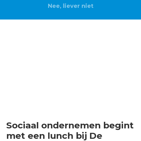
Nee, liever niet
Sociaal ondernemen
begint met een lunch
bij De Uitdaging
27 februari 2019 | 12.00 - 14.00 | Lunchroom De
Uitdaging | Ulvenhout
Sociaal ondernemen begint
met een lunch bij De