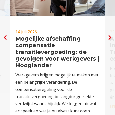
14 juli 2026
22
Mogelijke afschaffing
A
compensatie
i
transitievergoeding: de
T
gevolgen voor werkgevers |
c
Hooglander
Pr
Werkgevers krijgen mogelijk te maken met
In
r
een belangrijke verandering. De
aa
compensatieregeling voor de
ga
transitievergoeding bij langdurige ziekte
én
verdwijnt waarschijnlijk. We leggen uit wat
LE
er speelt en wat je nu alvast kunt doen.