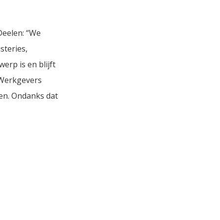
Deelen: “We
steries,
erp is en blijft
 Werkgevers
pen. Ondanks dat