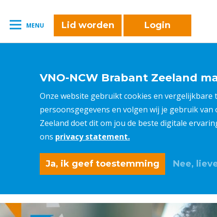
naar:
Leestijd:
< 1
minuut
" />
Lid worden
Login
MENU
VNO-NCW Brabant Zeeland maa
Onze website gebruikt cookies en vergelijkbare
persoonsgegevens en volgen wij je gebruik van
Zeeland doet dit om jou de beste digitale ervari
ons
privacy statement.
Ja, ik geef toestemming
Nee, lieve