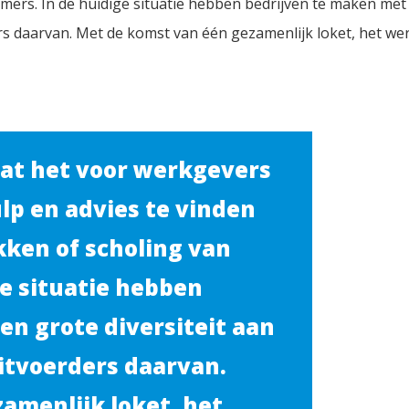
ers. In de huidige situatie hebben bedrijven te maken met
ers daarvan. Met de komst van één gezamenlijk loket, het we
dat het voor werkgevers
p en advies te vinden
ken of scholing van
e situatie hebben
en grote diversiteit aan
uitvoerders daarvan.
amenlijk loket, het