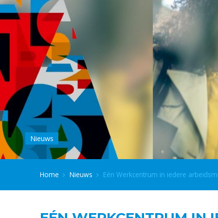
Nieuws
Home
Nieuws
Eén Werkcentrum in iedere arbeidsm
EÉN WERKCENTRUM IN 