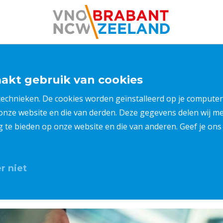
kt gebruik van cookies
 technieken. De cookies worden geïnstalleerd op je compu
 onze website en die van derden. Deze gegevens delen wij 
ng te bieden op onze website en die van anderen. Geef je o
r niet