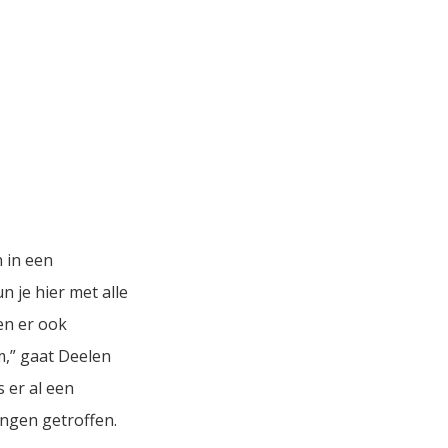
 in een
 je hier met alle
en er ook
m,” gaat Deelen
 er al een
ngen getroffen.