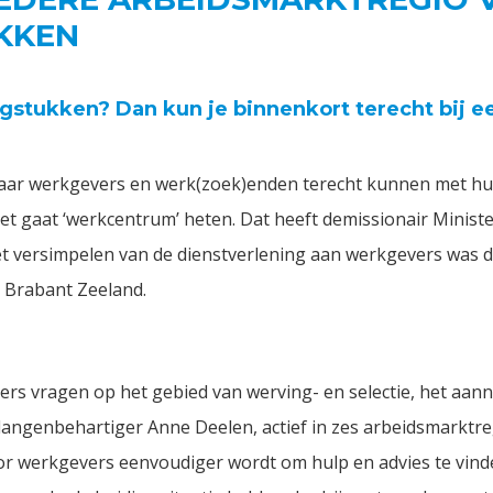
KKEN
stukken? Dan kun je binnenkort terecht bij e
 waar werkgevers en werk(zoek)enden terecht kunnen met h
ket gaat ‘werkcentrum’ heten. Dat heeft demissionair Minist
t versimpelen van de dienstverlening aan werkgevers was 
 Brabant Zeeland.
ers vragen op het gebied van werving- en selectie, het aa
langenbehartiger Anne Deelen, actief in zes arbeidsmarktre
oor werkgevers eenvoudiger wordt om hulp en advies te vind