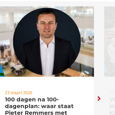
23 maart 2026
29
100 dagen na 100-
V
dagenplan: waar staat
i
Pieter Remmers met
K