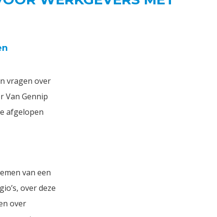
en
un vragen over
er Van Gennip
de afgelopen
nnemen van een
gio’s, over deze
en over