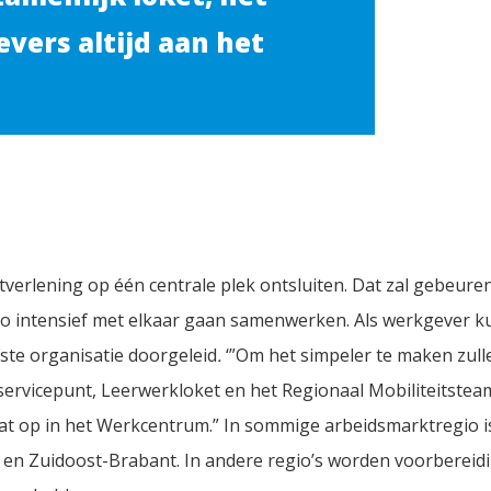
vers altijd aan het
verlening op één centrale plek ontsluiten. Dat zal gebeuren
io intensief met elkaar gaan samenwerken. Als werkgever kun
ste organisatie doorgeleid
.
‘”Om het simpeler te maken zull
ervicepunt, Leerwerkloket en het Regionaal Mobiliteitstea
aat op in het Werkcentrum.” In sommige arbeidsmarktregio is
 en Zuidoost-Brabant. In andere regio’s worden voorbereidi