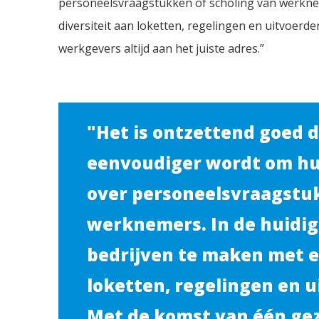
personeelsvraagstukken of scholing van werknem
diversiteit aan loketten, regelingen en uitvoerd
werkgevers altijd aan het juiste adres.”
"Het is ontzettend goed 
eenvoudiger wordt om hul
over personeelsvraagstuk
werknemers. In de huidig
bedrijven te maken met e
loketten, regelingen en 
Met de komst van één gez