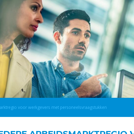
arktregio voor werkgevers met personeelsvraagstukken
IEDERE ARBEIDSMARKTREGIO