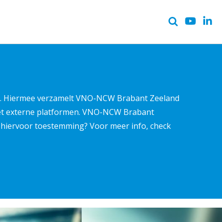
ter. Hiermee verzamelt VNO-NCW Brabant Zeeland
met externe platformen. VNO-NCW Brabant
ns hiervoor toestemming? Voor meer info, check