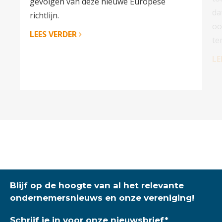
gevolgen van deze nieuwe Europese
da
richtlijn.
oo
LEES VERDER
te
LE
Blijf op de hoogte van al het relevante
ondernemersnieuws en onze vereniging!
Schrijf je in voor onze nieuwsbrief
*