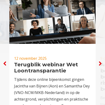
12 november 2025
9 
Terugblik webinar Wet
A
Loontransparantie
b
b
Tijdens deze online bijeenkomst gingen
r
Jacintha van Bijnen (Aon) en Samantha Oey
b
(VNO-NCW/MKB-Nederland) in op de
Be
achtergrond, verplichtingen en praktische
to