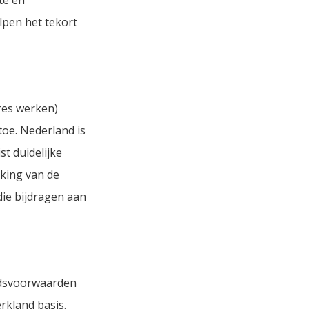
lpen het tekort
dres werken)
toe. Nederland is
t duidelijke
kking van de
die bijdragen aan
eidsvoorwaarden
erkland basis.