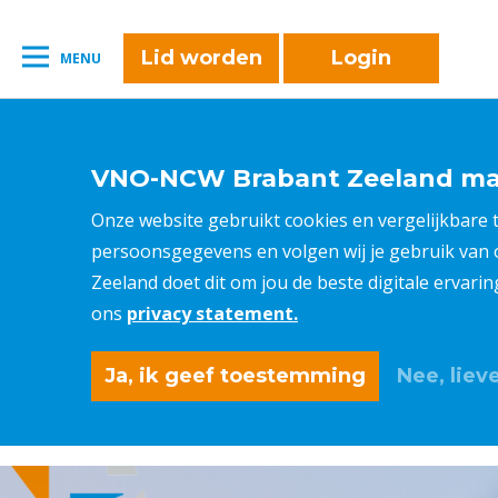
naar:
Leestijd:
< 1
minuut
" />
Lid worden
Login
MENU
VNO-NCW Brabant Zeeland maa
Onze website gebruikt cookies en vergelijkbare
persoonsgegevens en volgen wij je gebruik van
Zeeland doet dit om jou de beste digitale ervari
ons
privacy statement.
Ja, ik geef toestemming
Nee, lieve