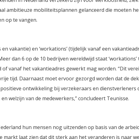
l ambitieuze mobiliteitsplannen gelanceerd die moeten he
en op te vangen.
 en vakantie) en ‘workations’ (tijdelijk vanaf een vakantiea
eer dan 6 op de 10 bedrijven wereldwijd staat ‘workations’ 
 of vanaf het vakantieadres gewerkt mag worden. “Dit vereis
 vrije tijd. Daarnaast moet ervoor gezorgd worden dat de de
positieve ontwikkeling bij verzekeraars en dienstverleners 
n en welzijn van de medewerkers,” concludeert Teunisse.
n Nederland hun mensen nog uitzenden op basis van de arb
de markt laat zien dat dit sterk aan het veranderen is naar w