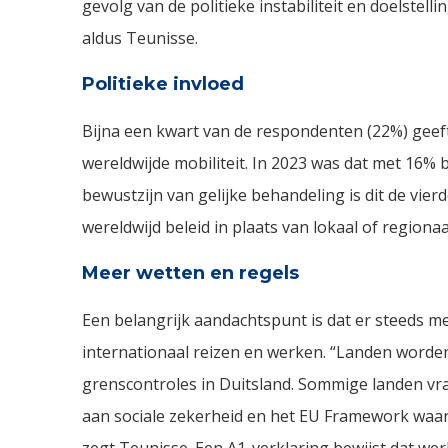
gevolg van de politieke instabiliteit en doelstel
aldus Teunisse.
Politieke invloed
Bijna een kwart van de respondenten (22%) geeft 
wereldwijde mobiliteit. In 2023 was dat met 16% b
bewustzijn van gelijke behandeling is dit de vierd
wereldwijd beleid in plaats van lokaal of regionaal
Meer wetten en regels
Een belangrijk aandachtspunt is dat er steeds me
internationaal reizen en werken. “Landen worden
grenscontroles in Duitsland. Sommige landen v
aan sociale zekerheid en het EU Framework waar
zegt Teunisse. Een A1-verklaring bewijst dat we