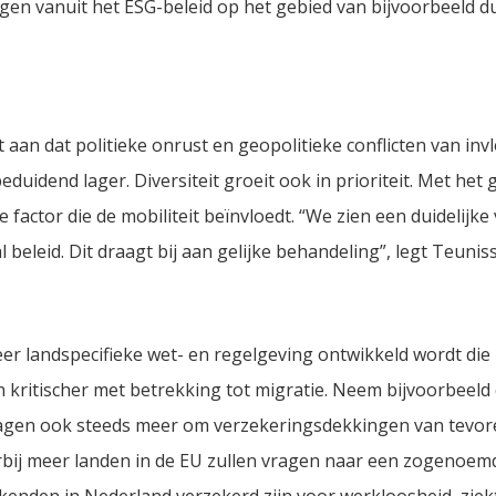
lingen vanuit het ESG-beleid op het gebied van bijvoorbeeld 
aan dat politieke onrust en geopolitieke conflicten van invl
eduidend lager. Diversiteit groeit ook in prioriteit. Met het
e factor die de mobiliteit beïnvloedt. “We zien een duidelijk
 beleid. Dit draagt bij aan gelijke behandeling”, legt Teuniss
er landspecifieke wet- en regelgeving ontwikkeld wordt die 
 kritischer met betrekking tot migratie. Neem bijvoorbeeld
ragen ook steeds meer om verzekeringsdekkingen van tevor
bij meer landen in de EU zullen vragen naar een zogenoemd
rkenden in Nederland verzekerd zijn voor werkloosheid, ziek