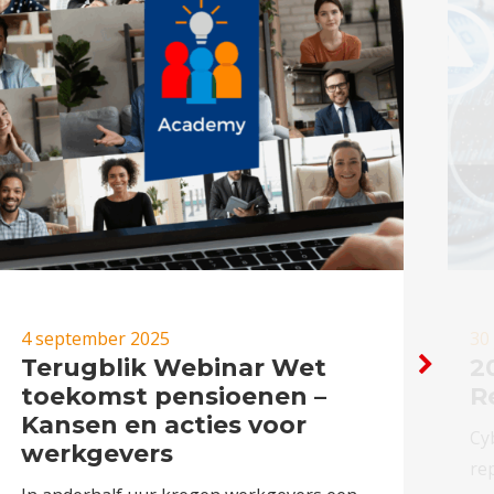
4 september 2025
30
Terugblik Webinar Wet
2
toekomst pensioenen –
R
Kansen en acties voor
Cyb
werkgevers
re