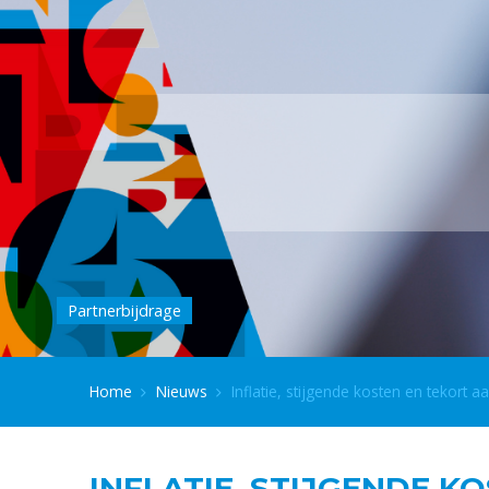
Partnerbijdrage
Home
Nieuws
Inflatie, stijgende kosten en tekort 
INFLATIE, STIJGENDE 