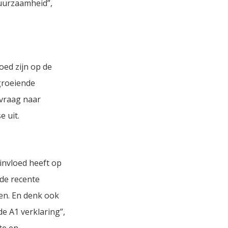
duurzaamheid”,
oed zijn op de
 groeiende
e vraag naar
e uit.
invloed heeft op
 de recente
en. En denk ook
e A1 verklaring”,
te en