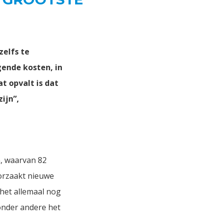
zelfs te
jgende kosten, in
t opvalt is dat
ijn”,
n, waarvan 82
oorzaakt nieuwe
 het allemaal nog
 onder andere het