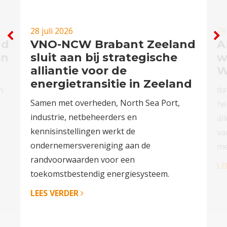
28 juli 2026
28
nd
VNO-NCW Brabant Zeeland
A
in
sluit aan bij strategische
w
alliantie voor de
W
energietransitie in Zeeland
n
da
Samen met overheden, North Sea Port,
n
he
industrie, netbeheerders en
al
kennisinstellingen werkt de
va
ondernemersvereniging aan de
me
randvoorwaarden voor een
LE
toekomstbestendig energiesysteem.
LEES VERDER