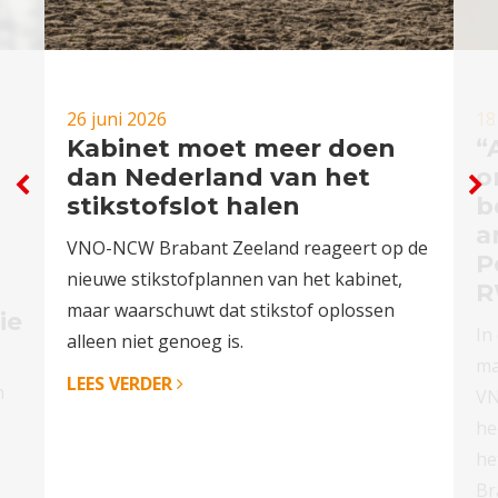
26 juni 2026
18
Kabinet moet meer doen
“
dan Nederland van het
o
stikstofslot halen
b
a
VNO-NCW Brabant Zeeland reageert op de
P
nieuwe stikstofplannen van het kabinet,
R
maar waarschuwt dat stikstof oplossen
ie
In
alleen niet genoeg is.
ma
LEES VERDER
h
VN
he
he
Br