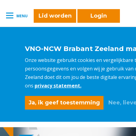
naar:
Leestijd:
< 1
minuut
" />
Lid worden
Login
MENU
VNO-NCW Brabant Zeeland maa
Onze website gebruikt cookies en vergelijkbare
persoonsgegevens en volgen wij je gebruik van
Zeeland doet dit om jou de beste digitale ervari
ons
privacy statement.
Ja, ik geef toestemming
Nee, lieve