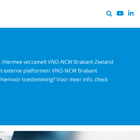
ter. Hiermee verzamelt VNO-NCW Brabant Zeeland
met externe platformen. VNO-NCW Brabant
ns hiervoor toestemming? Voor meer info, check