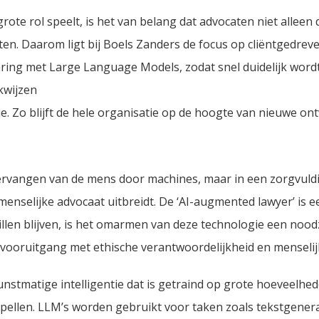
rote rol speelt, is het van belang dat advocaten niet alleen
ten. Daarom ligt bij Boels Zanders de focus op cliëntgedreve
ring met Large Language Models, zodat snel duidelijk wordt
kwijzen
. Zo blijft de hele organisatie op de hoogte van nieuwe ont
 vervangen van de mens door machines, maar in een zorgvuld
nselijke advocaat uitbreidt. De ‘AI-augmented lawyer’ is een
illen blijven, is het omarmen van deze technologie een noodz
e vooruitgang met ethische verantwoordelijkheid en menselij
stmatige intelligentie dat is getraind op grote hoeveelhe
pellen. LLM’s worden gebruikt voor taken zoals tekstgenerat