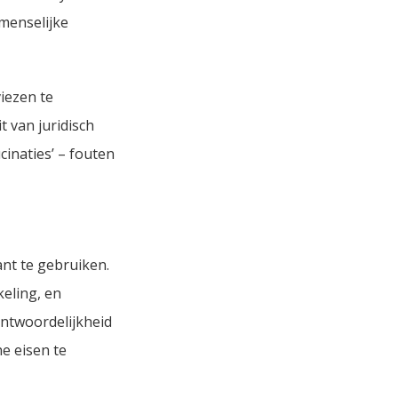
menselijke
iezen te
t van juridisch
inaties’ – fouten
nt te gebruiken.
keling, en
ntwoordelijkheid
he eisen te