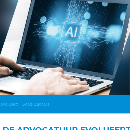
 evolueert | Boels Zanders
 DE ADVOCATUUR EVOLUEERT