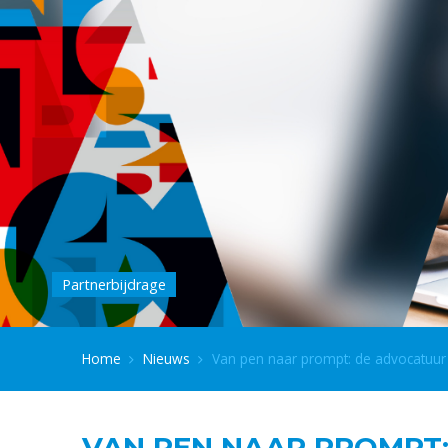
Partnerbijdrage
Home
Nieuws
Van pen naar prompt: de advocatuur
VAN PEN NAAR PROMPT: