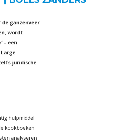
r de ganzenveer
en, wordt
’ – een
l Large
lfs juridische
htig hulpmiddel,
alle kookboeken
sten analyseren