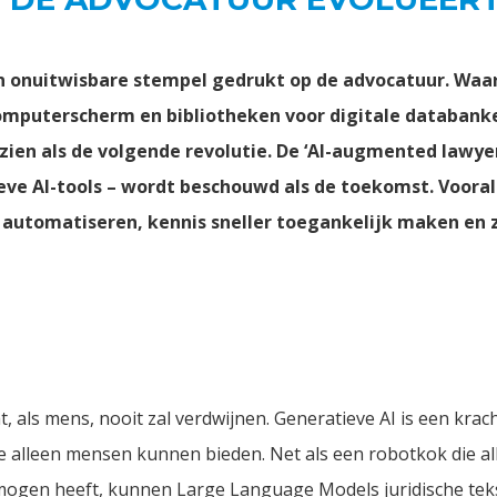
n onuitwisbare stempel gedrukt op de advocatuur. Waa
computerscherm en bibliotheken voor digitale databank
ien als de volgende revolutie. De ‘AI-augmented lawyer
eve AI-tools – wordt beschouwd als de toekomst. Voora
utomatiseren, kennis sneller toegankelijk maken en ze
, als mens, nooit zal verdwijnen. Generatieve AI is een krac
ie alleen mensen kunnen bieden. Net als een robotkok die 
rmogen heeft, kunnen Large Language Models juridische tek