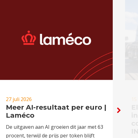
27 juli 2026
15 
Meer AI-resultaat per euro |
E
Laméco
i
c
De uitgaven aan AI groeien dit jaar met 63
I
procent, terwijl de prijs per token blijft