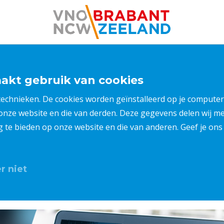
kt gebruik van cookies
 technieken. De cookies worden geïnstalleerd op je compu
 onze website en die van derden. Deze gegevens delen wij 
ng te bieden op onze website en die van anderen. Geef je o
r niet