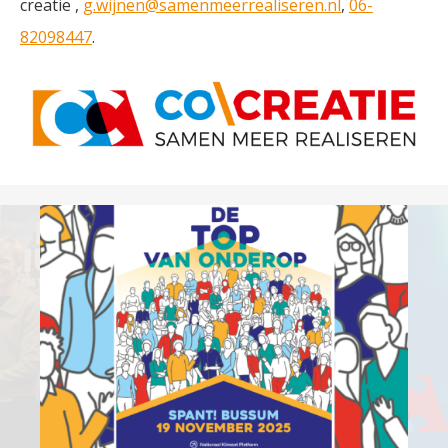
creatie ,
g.wijnen@samenmeerrealiseren.nl
,
06-
82098447
.