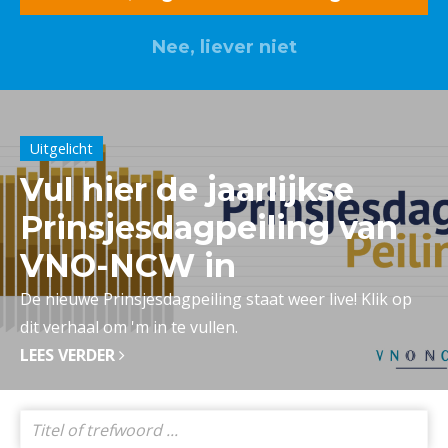
Nee, liever niet
Lid worden? Klik hier
Uitgelicht
Vul hier de jaarlijkse
Prinsjesdagpeiling van
VNO-NCW in
De nieuwe Prinsjesdagpeiling staat weer live! Klik op
dit verhaal om 'm in te vullen.
LEES VERDER