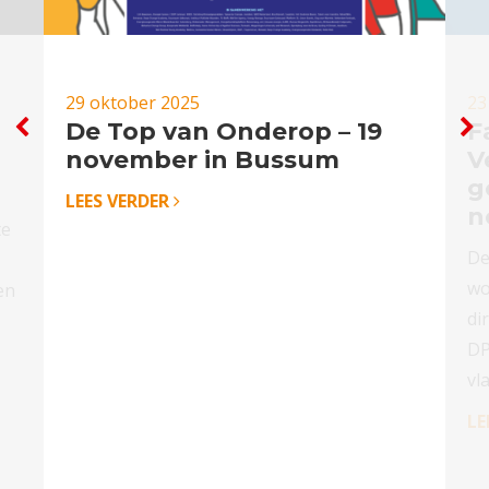
29 oktober 2025
23
De Top van Onderop – 19
F
november in Bussum
V
g
LEES VERDER
n
te
De
wo
en
di
DP
vl
LE