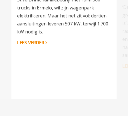
‘D
trucks in Ermelo, wil zijn wagenpark
gr
elektrificeren. Maar het net zit vol: dertien
is
aansluitingen leveren 507 kW, terwijl 1.700
ra
kW nodig is.
en
LEES VERDER
na
sa
LE