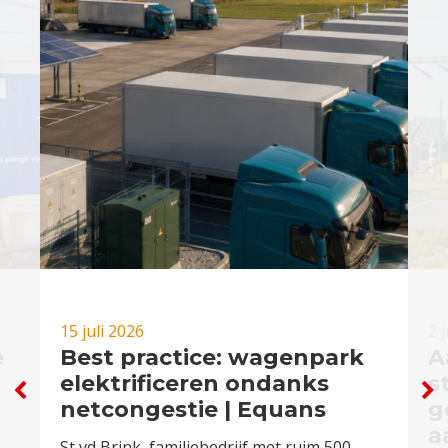
15 juli 2026
2 
e
Best practice: wagenpark
A
elektrificeren ondanks
s
netcongestie | Equans
g
a
St vd Brink, familiebedrijf met ruim 500