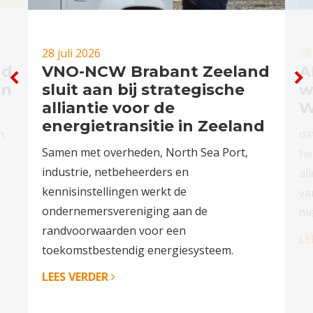
28 juli 2026
28
nd
VNO-NCW Brabant Zeeland
A
in
sluit aan bij strategische
w
alliantie voor de
W
energietransitie in Zeeland
n
da
Samen met overheden, North Sea Port,
n
he
industrie, netbeheerders en
al
kennisinstellingen werkt de
va
ondernemersvereniging aan de
me
randvoorwaarden voor een
LE
toekomstbestendig energiesysteem.
LEES VERDER