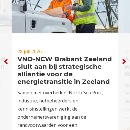
28 juli 2026
28
nd
VNO-NCW Brabant Zeeland
A
in
sluit aan bij strategische
w
alliantie voor de
W
energietransitie in Zeeland
n
da
Samen met overheden, North Sea Port,
n
he
industrie, netbeheerders en
al
kennisinstellingen werkt de
va
ondernemersvereniging aan de
me
randvoorwaarden voor een
LE