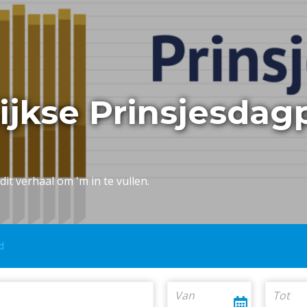
lijkse Prinsjesdag
dit verhaal om 'm in te vullen.
d