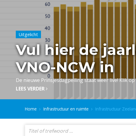
Uitgelicht
Vul hier de jaar
VNO-NCW in
De nieuwe Prinsjesdagpeiling staat weer live! Klik op 
LEES VERDER
Home
Infrastructuur en ruimte
Infrastructuur Zeelan