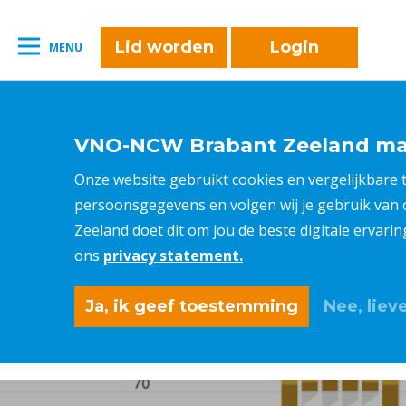
naar:
Leestijd:
< 1
minuut
" />
Lid worden
Login
MENU
VNO-NCW Brabant Zeeland maa
Onze website gebruikt cookies en vergelijkbare
persoonsgegevens en volgen wij je gebruik van
Zeeland doet dit om jou de beste digitale ervari
ons
privacy statement.
Ja, ik geef toestemming
Nee, lieve