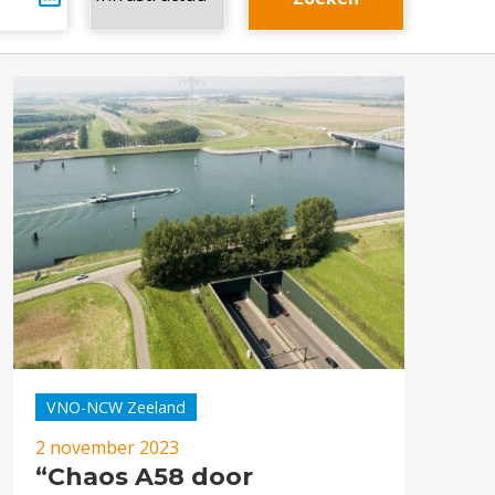
VNO-NCW Zeeland
2 november 2023
“Chaos A58 door