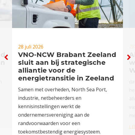
28 juli 2026
28
nd
VNO-NCW Brabant Zeeland
A
in
sluit aan bij strategische
w
alliantie voor de
W
energietransitie in Zeeland
n
da
Samen met overheden, North Sea Port,
n
he
industrie, netbeheerders en
al
kennisinstellingen werkt de
va
ondernemersvereniging aan de
me
randvoorwaarden voor een
LE
toekomstbestendig energiesysteem.