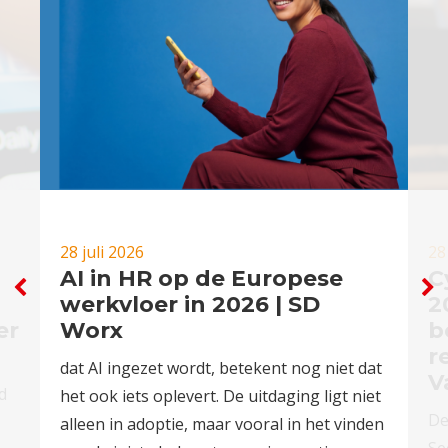
28 juli 2026
28
AI in HR op de Europese
C
werkvloer in 2026 | SD
2
er
Worx
b
r
dat AI ingezet wordt, betekent nog niet dat
V
d
het ook iets oplevert. De uitdaging ligt niet
De
alleen in adoptie, maar vooral in het vinden
Se