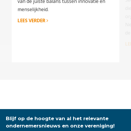
van de juiste balans tussen innovatie en
di
menselijkheid.
or
LEES VERDER
Ne
de
LE
Blijf op de hoogte van al het relevante
ondernemersnieuws en onze vereniging!