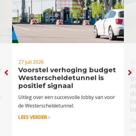
27 juli 2026
20
r
Voorstel verhoging budget
A
Westerscheldetunnel is
g
positief signaal
o
d
e
Uitleg over een succesvolle lobby van voor
i
de Westerscheldetunnel.
i
LEES VERDER
De
op