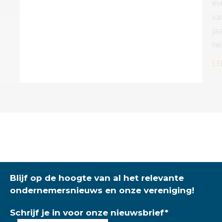
ev
va
ja
he
LE
Blijf op de hoogte van al het relevante
ondernemersnieuws en onze vereniging!
Schrijf je in voor onze nieuwsbrief
*